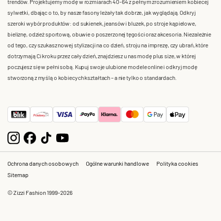
trendów. Projektujemy modę w rozmiarach 40-64 z pełnym zrozumieniem kobiecej
sylwetki, dbając o to, by nasze fasony leżały tak dobrze, jak wyglądają. Odkryj
szeroki wybór produktów: od sukienek, jeansów i bluzek, po stroje kąpielowe,
bieliznę, odzież sportową, obuwie o poszerzonej tęgości oraz akcesoria. Niezależnie
od tego, czy szukasz nowej stylizacji na co dzień, stroju na imprezę, czy ubrań, które
dotrzymają Ci kroku przez cały dzień, znajdziesz u nas modę plus size, w której
poczujesz się w pełni sobą. Kupuj swoje ulubione modele online i odkryj modę
stworzoną z myślą o kobiecych kształtach – a nie tylko o standardach.
Ochrona danych osobowych
Ogólne warunki handlowe
Polityka cookies
Sitemap
© Zizzi Fashion 1999-2026