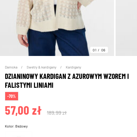
01
06
Damska
Swetry & kardigany
Kardigany
DZIANINOWY KARDIGAN Z AZUROWYM WZOREM I
FALISTYMI LINIAMI
-70%
57,00 zł
189,99 zł
Kolor:
Beżowy