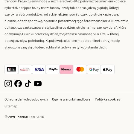
trendów. Projektujemy modę w rozmiarach 40-64 z pełnym zrozumieniem kobiecej
sylwetki, dbając o to, by nasze fasony leżały tak dobrze, jak wyglądają. Odkryj
szeroki wybór produktów: od sukienek, jeansów i bluzek, po stroje kąpielowe,
bieliznę, odzież sportową, obuwie o poszerzonej tęgości oraz akcesoria. Niezależnie
od tego, czy szukasz nowej stylizacji na co dzień, stroju na imprezę, czy ubrań, które
dotrzymają Ci kroku przez cały dzień, znajdziesz u nas modę plus size, w której
poczujesz się w pełni sobą. Kupuj swoje ulubione modele online i odkryj modę
stworzoną z myślą o kobiecych kształtach – a nie tylko o standardach.
Ochrona danych osobowych
Ogólne warunki handlowe
Polityka cookies
Sitemap
© Zizzi Fashion 1999-2026