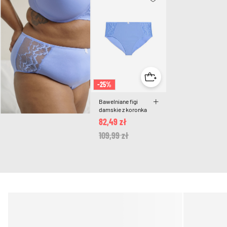
-25%
Bawelniane figi
damskie z koronka
82,49 zł
Price reduced from
109,99 zł
to