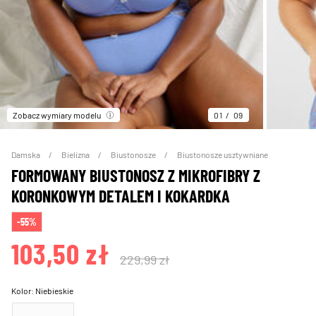
Zobacz wymiary modelu
01
09
Damska
Bielizna
Biustonosze
Biustonosze usztywniane
FORMOWANY BIUSTONOSZ Z MIKROFIBRY Z
KORONKOWYM DETALEM I KOKARDKA
-55%
103,50 zł
229,99 zł
Kolor:
Niebieskie