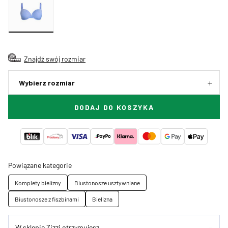
Znajdź swój rozmiar
Wybierz rozmiar
DODAJ DO KOSZYKA
Powiązane kategorie
Komplety bielizny
Biustonosze usztywniane
Biustonosze z fiszbinami
Bielizna
W sklepie Zizzi otrzymujesz