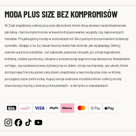
MODA PLUS SIZE BEZ KOMPROMISÓW
W Zizzi znajdziesz odzież plus size dla kobiet, które chcą ubierać się dokładnie tak,
jak lubią – bez kompromisów w kwestii dopasowania, wygody czy najnowszych
trendów. Projektujemy modę w rozmiarach 40-64 z pełnym zrozumieniem kobiecej
sylwetki, dbając o to, by nasze fasony leżały tak dobrze, jak wyglądają. Odkryj
szeroki wybór produktów: od sukienek, jeansów i bluzek, po stroje kąpielowe,
bieliznę, odzież sportową, obuwie o poszerzonej tęgości oraz akcesoria. Niezależnie
od tego, czy szukasz nowej stylizacji na co dzień, stroju na imprezę, czy ubrań, które
dotrzymają Ci kroku przez cały dzień, znajdziesz u nas modę plus size, w której
poczujesz się w pełni sobą. Kupuj swoje ulubione modele online i odkryj modę
stworzoną z myślą o kobiecych kształtach – a nie tylko o standardach.