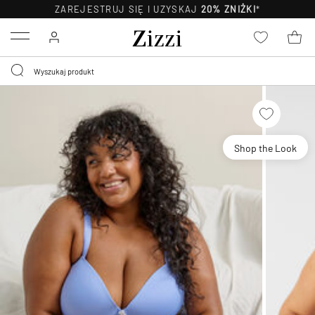
ZAREJESTRUJ SIĘ I UZYSKAJ
20% ZNIŻKI
*
Menu
Shop the Look