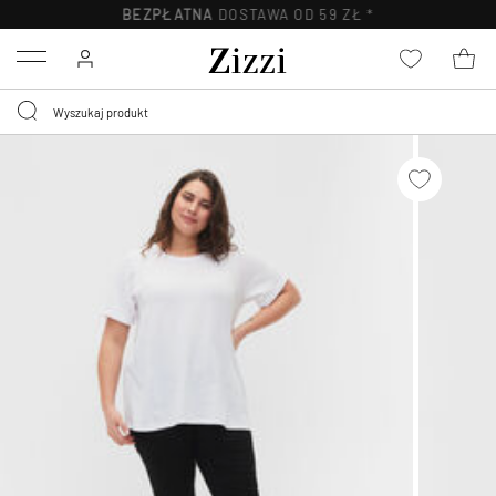
BEZPŁATNA
DOSTAWA OD 59 ZŁ *
Menu