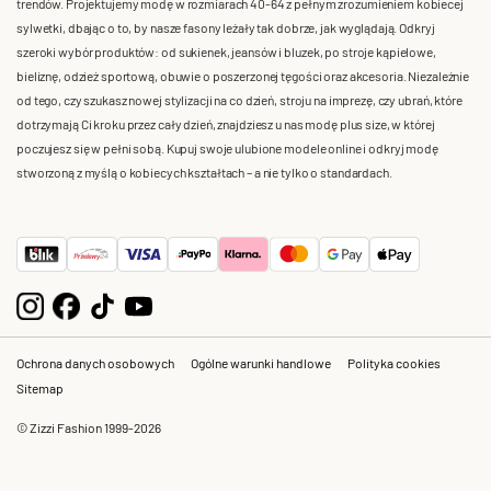
trendów. Projektujemy modę w rozmiarach 40-64 z pełnym zrozumieniem kobiecej
sylwetki, dbając o to, by nasze fasony leżały tak dobrze, jak wyglądają. Odkryj
szeroki wybór produktów: od sukienek, jeansów i bluzek, po stroje kąpielowe,
bieliznę, odzież sportową, obuwie o poszerzonej tęgości oraz akcesoria. Niezależnie
od tego, czy szukasz nowej stylizacji na co dzień, stroju na imprezę, czy ubrań, które
dotrzymają Ci kroku przez cały dzień, znajdziesz u nas modę plus size, w której
poczujesz się w pełni sobą. Kupuj swoje ulubione modele online i odkryj modę
stworzoną z myślą o kobiecych kształtach – a nie tylko o standardach.
Ochrona danych osobowych
Ogólne warunki handlowe
Polityka cookies
Sitemap
© Zizzi Fashion 1999-2026