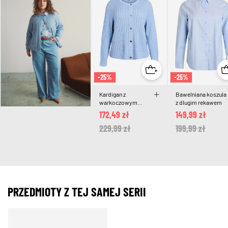
-25%
-25%
Kardigan z
Bawelniana koszula
warkoczowym
z dlugim rekawem
splotem i zlotymi
172,49 zł
149,99 zł
guzikami
Price reduced from
229,99 zł
to
Price reduced 
199,99 zł
to
PRZEDMIOTY Z TEJ SAMEJ SERII