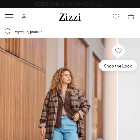
BEZPŁATNA
DOSTAWA OD 59 ZŁ *
Menu
Shop the Look