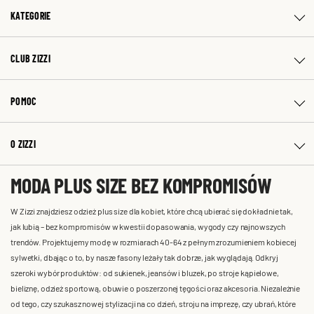
KATEGORIE
CLUB ZIZZI
POMOC
O ZIZZI
MODA PLUS SIZE BEZ KOMPROMISÓW
W Zizzi znajdziesz odzież plus size dla kobiet, które chcą ubierać się dokładnie tak,
jak lubią – bez kompromisów w kwestii dopasowania, wygody czy najnowszych
trendów. Projektujemy modę w rozmiarach 40-64 z pełnym zrozumieniem kobiecej
sylwetki, dbając o to, by nasze fasony leżały tak dobrze, jak wyglądają. Odkryj
szeroki wybór produktów: od sukienek, jeansów i bluzek, po stroje kąpielowe,
bieliznę, odzież sportową, obuwie o poszerzonej tęgości oraz akcesoria. Niezależnie
od tego, czy szukasz nowej stylizacji na co dzień, stroju na imprezę, czy ubrań, które