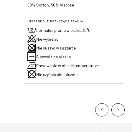
50% Cotton, 50% Viscose
INSTRUKCJE DOTYCZĄCE PRANIA:
normalne pranie w pralce 30°C
Nie wybielać
Nie suszyć w suszarce
Suszenie na płasko
Prasowanie w niskiej temperaturze
Nie czyścić chemicznie