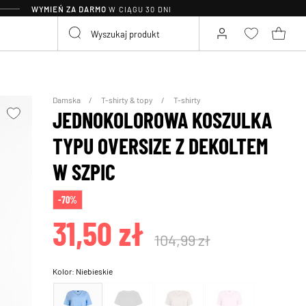
WYMIEŃ ZA DARMO
W CIĄGU 30 DNI
Damska
T-shirty & topy
T-shirty
JEDNOKOLOROWA KOSZULKA
TYPU OVERSIZE Z DEKOLTEM
W SZPIC
-70%
31,50 zł
104,99 zł
Kolor:
Niebieskie