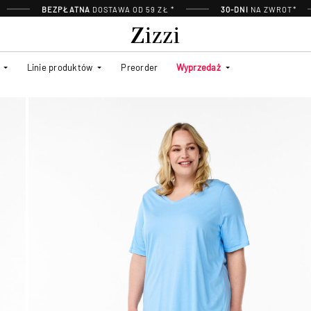
BEZPŁATNA
DOSTAWA OD 59 ZŁ *
30-DNI
NA ZWROT*
Linie produktów
Preorder
Wyprzedaż