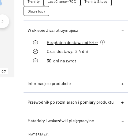
T-shirty
Last Chance - 70%
T-shirty & topy
Długie topy
W sklepie Zizzi otrzymujesz
Bezpłatna dostawa od 59 zł
Czas dostawy: 3–4 dni
30-dni na zwrot
07
06
07
Informacje o produkcie
Przewodnik po rozmiarach i pomiary produktu
Materiały i wskazówki pielęgnacyjne
MATERIAŁY: