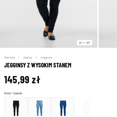
01
07
Damska
Jeansy
Jegginsy
JEGGINSY Z WYSOKIM STANEM
145,99 zł
Kolor:
Czarne