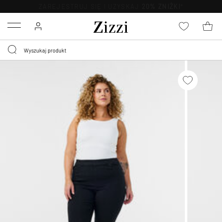
BEZPŁATNA
DOSTAWA OD 59 ZŁ *
Menu