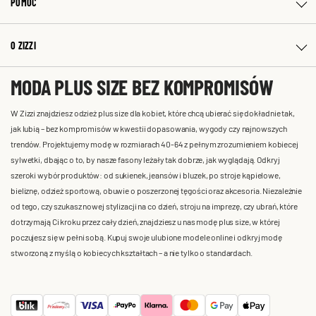
POMOC
O ZIZZI
MODA PLUS SIZE BEZ KOMPROMISÓW
W Zizzi znajdziesz odzież plus size dla kobiet, które chcą ubierać się dokładnie tak,
jak lubią – bez kompromisów w kwestii dopasowania, wygody czy najnowszych
trendów. Projektujemy modę w rozmiarach 40-64 z pełnym zrozumieniem kobiecej
sylwetki, dbając o to, by nasze fasony leżały tak dobrze, jak wyglądają. Odkryj
szeroki wybór produktów: od sukienek, jeansów i bluzek, po stroje kąpielowe,
bieliznę, odzież sportową, obuwie o poszerzonej tęgości oraz akcesoria. Niezależnie
od tego, czy szukasz nowej stylizacji na co dzień, stroju na imprezę, czy ubrań, które
dotrzymają Ci kroku przez cały dzień, znajdziesz u nas modę plus size, w której
poczujesz się w pełni sobą. Kupuj swoje ulubione modele online i odkryj modę
stworzoną z myślą o kobiecych kształtach – a nie tylko o standardach.