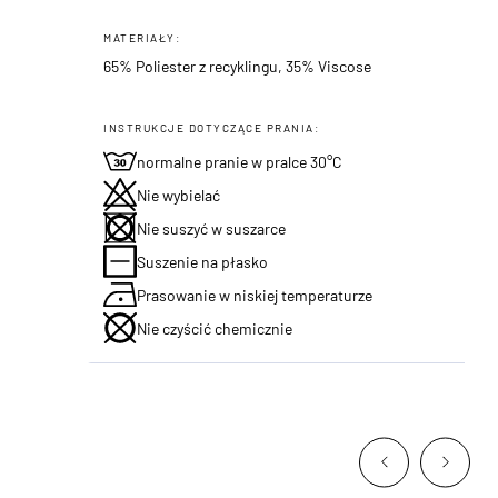
MATERIAŁY:
65% Poliester z recyklingu, 35% Viscose
INSTRUKCJE DOTYCZĄCE PRANIA:
normalne pranie w pralce 30°C
Nie wybielać
Nie suszyć w suszarce
Suszenie na płasko
Prasowanie w niskiej temperaturze
Nie czyścić chemicznie