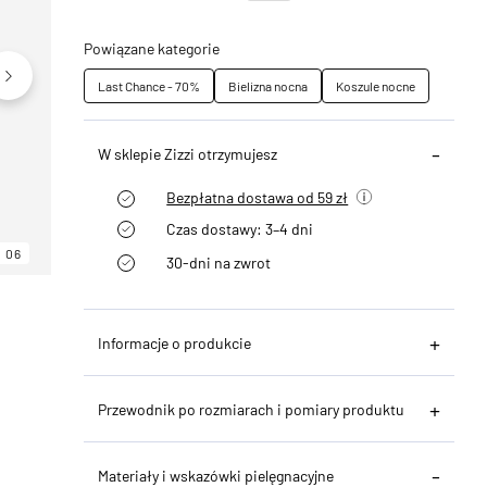
Powiązane kategorie
Last Chance - 70%
Bielizna nocna
Koszule nocne
W sklepie Zizzi otrzymujesz
Bezpłatna dostawa od 59 zł
Czas dostawy: 3–4 dni
06
06
06
30-dni na zwrot
Informacje o produkcie
Przewodnik po rozmiarach i pomiary produktu
Materiały i wskazówki pielęgnacyjne