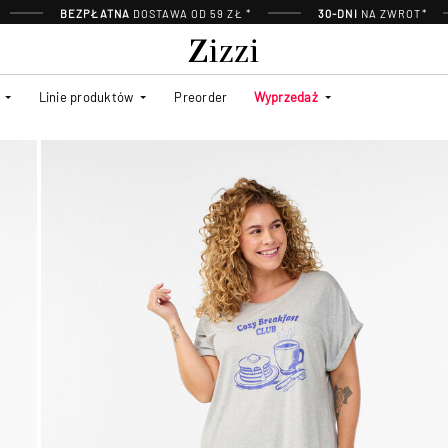
BEZPŁATNA
DOSTAWA OD 59 ZŁ *
30-DNI
NA ZWROT*
Linie produktów
Preorder
Wyprzedaż