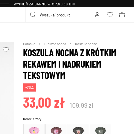
WYMIEŃ ZA DARMO
W CIĄGU 30 DNI
Damska
Bielizna nocna
Koszule nocne
KOSZULA NOCNA Z KRÓTKIM
REKAWEM I NADRUKIEM
TEKSTOWYM
-70%
33,00 zł
109,99 zł
Kolor:
Szary