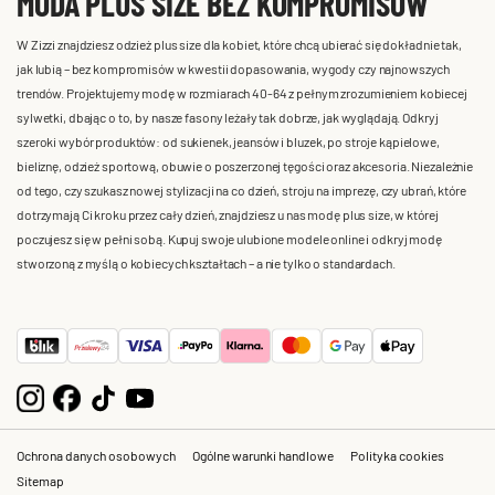
MODA PLUS SIZE BEZ KOMPROMISÓW
W Zizzi znajdziesz odzież plus size dla kobiet, które chcą ubierać się dokładnie tak,
jak lubią – bez kompromisów w kwestii dopasowania, wygody czy najnowszych
trendów. Projektujemy modę w rozmiarach 40-64 z pełnym zrozumieniem kobiecej
sylwetki, dbając o to, by nasze fasony leżały tak dobrze, jak wyglądają. Odkryj
szeroki wybór produktów: od sukienek, jeansów i bluzek, po stroje kąpielowe,
bieliznę, odzież sportową, obuwie o poszerzonej tęgości oraz akcesoria. Niezależnie
od tego, czy szukasz nowej stylizacji na co dzień, stroju na imprezę, czy ubrań, które
dotrzymają Ci kroku przez cały dzień, znajdziesz u nas modę plus size, w której
poczujesz się w pełni sobą. Kupuj swoje ulubione modele online i odkryj modę
stworzoną z myślą o kobiecych kształtach – a nie tylko o standardach.
Ochrona danych osobowych
Ogólne warunki handlowe
Polityka cookies
Sitemap