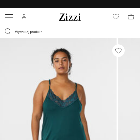
BEZPŁATNA
DOSTAWA OD 59 ZŁ *
Menu