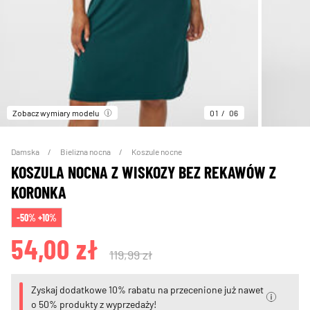
Zobacz wymiary modelu
01
06
Damska
Bielizna nocna
Koszule nocne
KOSZULA NOCNA Z WISKOZY BEZ REKAWÓW Z
KORONKA
-50% +10%
54,00 zł
119,99 zł
Zyskaj dodatkowe 10% rabatu na przecenione już nawet
o 50% produkty z wyprzedaży!