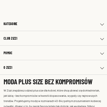
KATEGORIE
CLUB ZIZZI
POMOC
O ZIZZI
MODA PLUS SIZE BEZ KOMPROMISÓW
W Zizzi znajdziesz odzież plus size dla kobiet, które chcą ubierać się dokładnie tak,
jak lubią – bez kompromisów w kwestii dopasowania, wygody czy najnowszych
trendów. Projektujemy modę w rozmiarach 40-64 z pełnym zrozumieniem kobiecej
sylwetki, dbając o to, by nasze fasony leżały tak dobrze, jak wyglądają. Odkryj