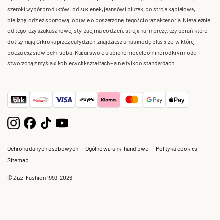
szeroki wybór produktów: od sukienek, jeansów i bluzek, po stroje kąpielowe,
bieliznę, odzież sportową, obuwie o poszerzonej tęgości oraz akcesoria. Niezależnie
od tego, czy szukasz nowej stylizacji na co dzień, stroju na imprezę, czy ubrań, które
dotrzymają Ci kroku przez cały dzień, znajdziesz u nas modę plus size, w której
poczujesz się w pełni sobą. Kupuj swoje ulubione modele online i odkryj modę
stworzoną z myślą o kobiecych kształtach – a nie tylko o standardach.
Ochrona danych osobowych
Ogólne warunki handlowe
Polityka cookies
Sitemap
© Zizzi Fashion 1999-2026