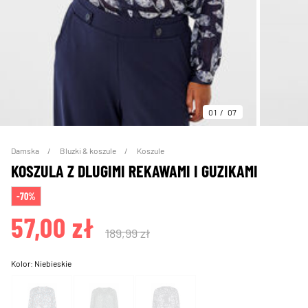
01
07
Damska
Bluzki & koszule
Koszule
KOSZULA Z DLUGIMI REKAWAMI I GUZIKAMI
-70%
57,00 zł
189,99 zł
Kolor:
Niebieskie