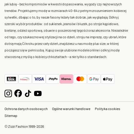
jak lubią – bez kompromisów w kwestii dopasowania, wygody czy najnowszych
trendów. Projektujemy modę w rozmiarach 40-64 z pełnym zrozumieniem kobiecej
sylwetki, dbając o to, by nasze fasony leżały tak dobrze, jak wyglądają. Odkryj
szeroki wybór produktów: od sukienek, jeansów i bluzek, po stroje kąpielowe,
bieliznę, odzież sportową, obuwie o poszerzonej tęgości oraz akcesoria. Niezależnie
od tego, czy szukasz nowej stylizacji na co dzień, stroju na imprezę, czy ubrań, które
dotrzymają Ci kroku przez cały dzień, znajdziesz u nas modę plus size, w której
poczujesz się w pełni sobą. Kupuj swoje ulubione modele online i odkryj modę
stworzoną z myślą o kobiecych kształtach – a nie tylko o standardach.
Ochrona danych osobowych
Ogólne warunki handlowe
Polityka cookies
Sitemap
© Zizzi Fashion 1999-2026