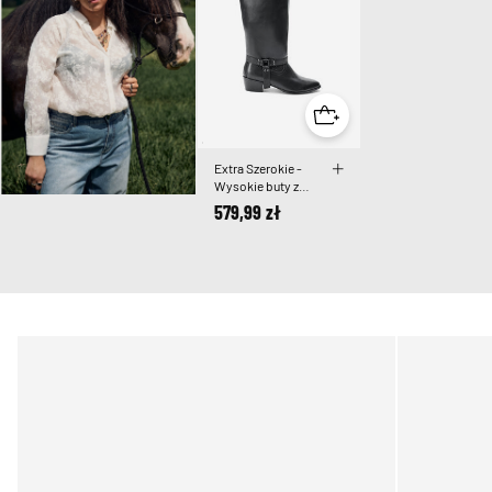
Extra Szerokie -
Wysokie buty z
odpinanymi
579,99 zł
cholewkami