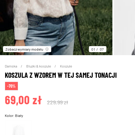
Zobacz wymiary modelu
01
07
Damska
Bluzki & koszule
Koszule
KOSZULA Z WZOREM W TEJ SAMEJ TONACJI
-70%
69,00 zł
229,99 zł
Kolor:
Biały