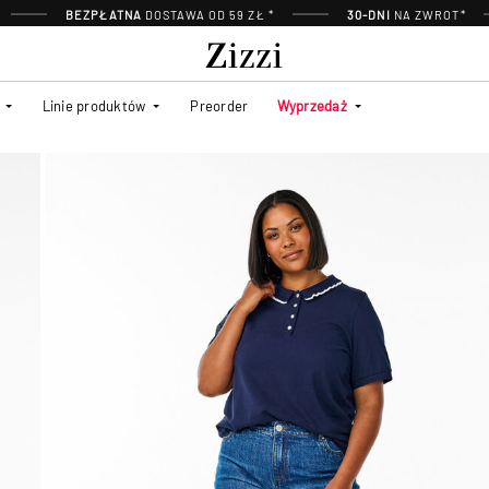
BEZPŁATNA
DOSTAWA OD 59 ZŁ *
30-DNI
NA ZWROT*
Linie produktów
Preorder
Wyprzedaż