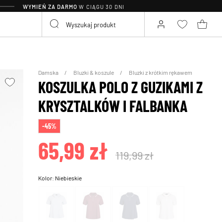
WYMIEŃ ZA DARMO
W CIĄGU 30 DNI
Damska
Bluzki & koszule
Bluzki z krótkim rękawem
KOSZULKA POLO Z GUZIKAMI Z
KRYSZTALKÓW I FALBANKA
-45%
65,99 zł
119,99 zł
Kolor:
Niebieskie