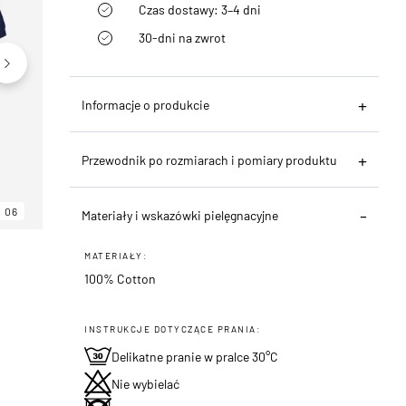
Czas dostawy: 3–4 dni
30-dni na zwrot
Informacje o produkcie
Przewodnik po rozmiarach i pomiary produktu
06
06
06
Materiały i wskazówki pielęgnacyjne
MATERIAŁY:
100% Cotton
INSTRUKCJE DOTYCZĄCE PRANIA:
Delikatne pranie w pralce 30°C
Nie wybielać