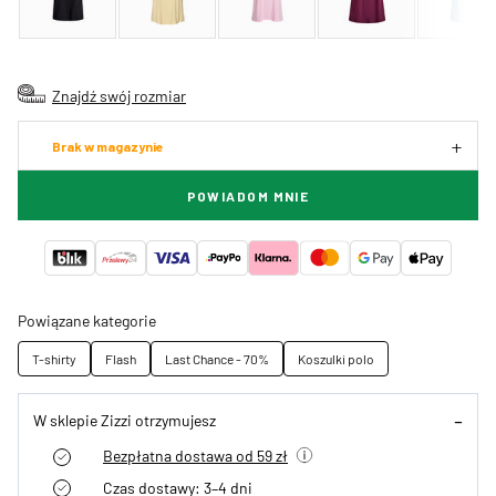
Znajdź swój rozmiar
Brak w magazynie
POWIADOM MNIE
Powiązane kategorie
T-shirty
Flash
Last Chance - 70%
Koszulki polo
W sklepie Zizzi otrzymujesz
Bezpłatna dostawa od 59 zł
Czas dostawy: 3–4 dni