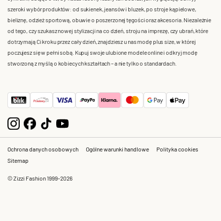
szeroki wybór produktów: od sukienek, jeansów i bluzek, po stroje kąpielowe,
bieliznę, odzież sportową, obuwie o poszerzonej tęgości oraz akcesoria. Niezależnie
od tego, czy szukasz nowej stylizacji na co dzień, stroju na imprezę, czy ubrań, które
dotrzymają Ci kroku przez cały dzień, znajdziesz u nas modę plus size, w której
poczujesz się w pełni sobą. Kupuj swoje ulubione modele online i odkryj modę
stworzoną z myślą o kobiecych kształtach – a nie tylko o standardach.
Ochrona danych osobowych
Ogólne warunki handlowe
Polityka cookies
Sitemap
© Zizzi Fashion 1999-2026