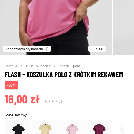
Zobacz wymiary modelu
01
06
Damska
Bluzki & koszule
Koszulki polo
FLASH - KOSZULKA POLO Z KRÓTKIM REKAWEM
-70%
18,00 zł
59,99 zł
Kolor:
Różowy