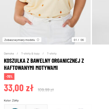
Zobacz wymiary modelu
01
06
Damska
T-shirty & topy
T-shirty
KOSZULKA Z BAWELNY ORGANICZNEJ Z
HAFTOWANYMI MOTYWAMI
-70%
33,00 zł
109,99 zł
Kolor:
Żółty