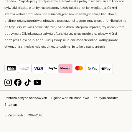
trendów. Projektujemy modę w rozmiarach 40-64 z pełnym zrozumieniem kobiecej
sylwetki, dbając o to, by nasze fasony leżały tak dobrze, jak wyglądają. Odkryj
szeroki wybór produktów: od sukienek, jeansów i bluzek, po stroje kąpielowe,
bieliznę, odzież sportową, obuwie o poszerzonej tęgości oraz akcesoria. Niezależnie
od tego, czy szukasz nowej stylizacji na co dzień, stroju na imprezę, czy ubrań, które
dotrzymają Ci kroku przez cały dzień, znajdziesz u nas modę plus size, w której
poczujesz się w pełni sobą. Kupuj swoje ulubione modele online i odkryj modę
stworzoną z myślą o kobiecych kształtach – a nie tylko o standardach.
Ochrona danych osobowych
Ogólne warunki handlowe
Polityka cookies
Sitemap
© Zizzi Fashion 1999-2026