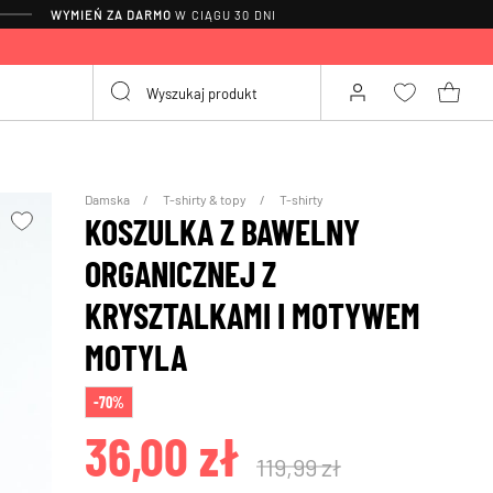
WYMIEŃ ZA DARMO
W CIĄGU 30 DNI
Damska
T-shirty & topy
T-shirty
KOSZULKA Z BAWELNY
ORGANICZNEJ Z
KRYSZTALKAMI I MOTYWEM
MOTYLA
-70%
36,00 zł
119,99 zł