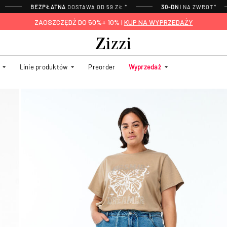
BEZPŁATNA
DOSTAWA OD 59 ZŁ *
30-DNI
NA ZWROT*
ZAOSZCZĘDŹ DO 50%+ 10% |
KUP NA WYPRZEDAŻY
Linie produktów
Preorder
Wyprzedaż