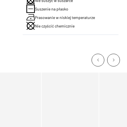
Nie suszyć w suszarce
Suszenie na płasko
Prasowanie w niskiej temperaturze
Nie czyścić chemicznie