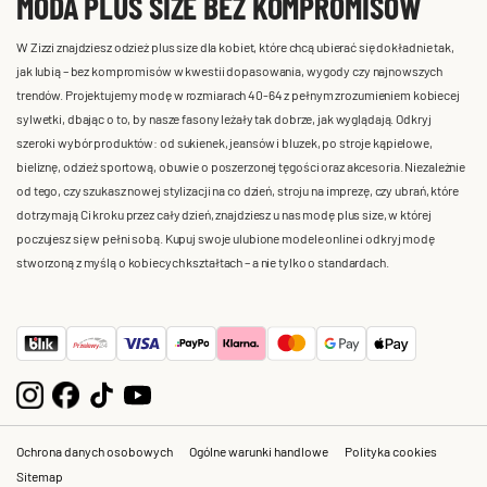
MODA PLUS SIZE BEZ KOMPROMISÓW
W Zizzi znajdziesz odzież plus size dla kobiet, które chcą ubierać się dokładnie tak,
jak lubią – bez kompromisów w kwestii dopasowania, wygody czy najnowszych
trendów. Projektujemy modę w rozmiarach 40-64 z pełnym zrozumieniem kobiecej
sylwetki, dbając o to, by nasze fasony leżały tak dobrze, jak wyglądają. Odkryj
szeroki wybór produktów: od sukienek, jeansów i bluzek, po stroje kąpielowe,
bieliznę, odzież sportową, obuwie o poszerzonej tęgości oraz akcesoria. Niezależnie
od tego, czy szukasz nowej stylizacji na co dzień, stroju na imprezę, czy ubrań, które
dotrzymają Ci kroku przez cały dzień, znajdziesz u nas modę plus size, w której
poczujesz się w pełni sobą. Kupuj swoje ulubione modele online i odkryj modę
stworzoną z myślą o kobiecych kształtach – a nie tylko o standardach.
Ochrona danych osobowych
Ogólne warunki handlowe
Polityka cookies
Sitemap