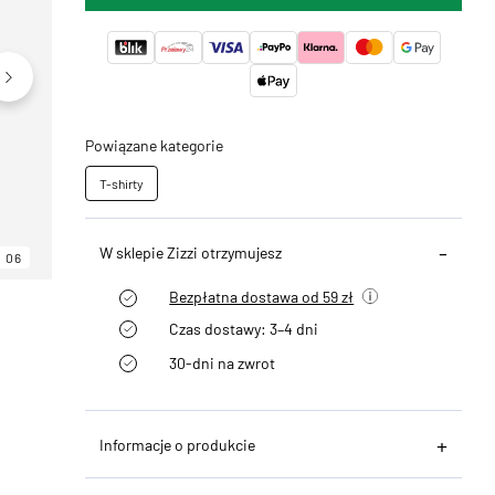
Powiązane kategorie
T-shirty
W sklepie Zizzi otrzymujesz
06
06
06
Bezpłatna dostawa od 59 zł
Czas dostawy: 3–4 dni
30-dni na zwrot
Informacje o produkcie