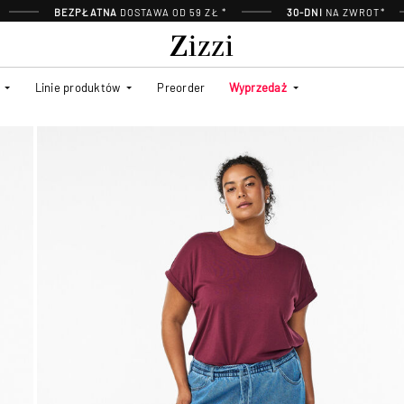
BEZPŁATNA
DOSTAWA OD 59 ZŁ *
30-DNI
NA ZWROT*
Linie produktów
Preorder
Wyprzedaż