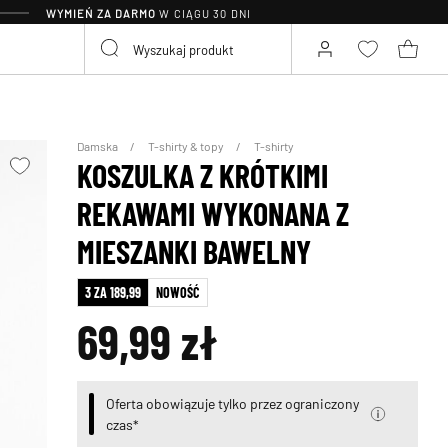
WYMIEŃ ZA DARMO
W CIĄGU 30 DNI
Damska
T-shirty & topy
T-shirty
KOSZULKA Z KRÓTKIMI
REKAWAMI WYKONANA Z
MIESZANKI BAWELNY
3 ZA 189,99
NOWOŚĆ
69,99 zł
Oferta obowiązuje tylko przez ograniczony
czas*