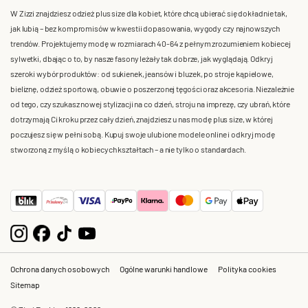
W Zizzi znajdziesz odzież plus size dla kobiet, które chcą ubierać się dokładnie tak,
jak lubią – bez kompromisów w kwestii dopasowania, wygody czy najnowszych
trendów. Projektujemy modę w rozmiarach 40-64 z pełnym zrozumieniem kobiecej
sylwetki, dbając o to, by nasze fasony leżały tak dobrze, jak wyglądają. Odkryj
szeroki wybór produktów: od sukienek, jeansów i bluzek, po stroje kąpielowe,
bieliznę, odzież sportową, obuwie o poszerzonej tęgości oraz akcesoria. Niezależnie
od tego, czy szukasz nowej stylizacji na co dzień, stroju na imprezę, czy ubrań, które
dotrzymają Ci kroku przez cały dzień, znajdziesz u nas modę plus size, w której
poczujesz się w pełni sobą. Kupuj swoje ulubione modele online i odkryj modę
stworzoną z myślą o kobiecych kształtach – a nie tylko o standardach.
Ochrona danych osobowych
Ogólne warunki handlowe
Polityka cookies
Sitemap