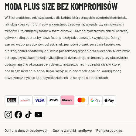
MODA PLUS SIZE BEZ KOMPROMISÓW
W Zizzi znajdziesz odzież plus size dla kobiet, które chcą ubierać się dokładnie tak,
jak lubią – bez kompromisów w kwestii dopasowania, wygody czy najnowszych
trendów. Projektujemy modę w rozmiarach 40-64 z pełnym zrozumieniem kobiecej
sylwetki, dbając o to, by nasze fasony leżały tak dobrze, jak wyglądają. Odkryj
szeroki wybór produktów: od sukienek, jeansów i bluzek, po stroje kąpielowe,
bieliznę, odzież sportową, obuwie o poszerzonej tęgości oraz akcesoria. Niezależnie
od tego, czy szukasz nowej stylizacji na co dzień, stroju na imprezę, czy ubrań, które
dotrzymają Ci kroku przez cały dzień, znajdziesz u nas modę plus size, w której
poczujesz się w pełni sobą. Kupuj swoje ulubione modele online i odkryj modę
stworzoną z myślą o kobiecych kształtach – a nie tylko o standardach.
Ochrona danych osobowych
Ogólne warunki handlowe
Polityka cookies