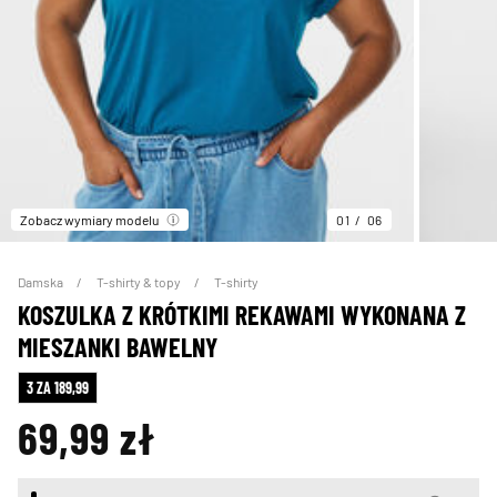
Zobacz wymiary modelu
01
06
Damska
T-shirty & topy
T-shirty
KOSZULKA Z KRÓTKIMI REKAWAMI WYKONANA Z
MIESZANKI BAWELNY
3 ZA 189,99
69,99 zł