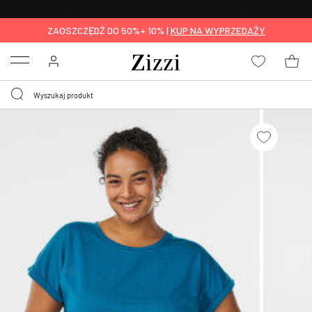
BEZPŁATNA
DOSTAWA OD 59 ZŁ *
ZAOSZCZĘDŹ DO 50%+ 10% |
KUP NA WYPRZEDAŻY
Menu