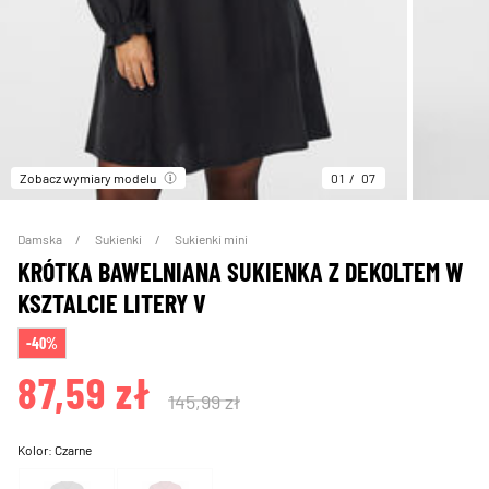
Zobacz wymiary modelu
01
07
Damska
Sukienki
Sukienki mini
KRÓTKA BAWELNIANA SUKIENKA Z DEKOLTEM W
KSZTALCIE LITERY V
-40%
87,59 zł
145,99 zł
Kolor:
Czarne