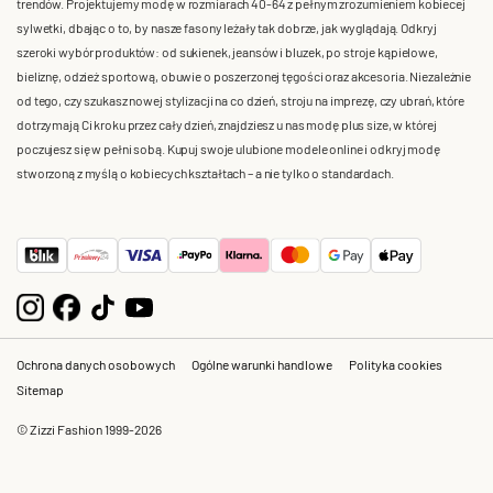
trendów. Projektujemy modę w rozmiarach 40-64 z pełnym zrozumieniem kobiecej
sylwetki, dbając o to, by nasze fasony leżały tak dobrze, jak wyglądają. Odkryj
szeroki wybór produktów: od sukienek, jeansów i bluzek, po stroje kąpielowe,
bieliznę, odzież sportową, obuwie o poszerzonej tęgości oraz akcesoria. Niezależnie
od tego, czy szukasz nowej stylizacji na co dzień, stroju na imprezę, czy ubrań, które
dotrzymają Ci kroku przez cały dzień, znajdziesz u nas modę plus size, w której
poczujesz się w pełni sobą. Kupuj swoje ulubione modele online i odkryj modę
stworzoną z myślą o kobiecych kształtach – a nie tylko o standardach.
Ochrona danych osobowych
Ogólne warunki handlowe
Polityka cookies
Sitemap
© Zizzi Fashion 1999-2026