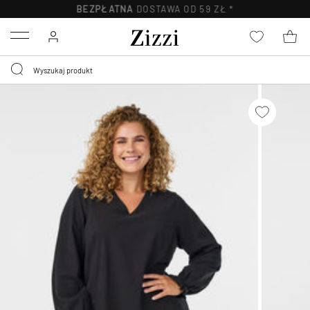
BEZPŁATNA
DOSTAWA OD 59 ZŁ *
Menu