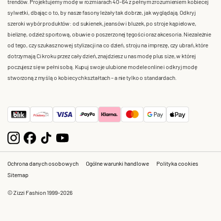
trendów. Projektujemy modę w rozmiarach 40-64 z pełnym zrozumieniem kobiecej
sylwetki, dbając o to, by nasze fasony leżały tak dobrze, jak wyglądają. Odkryj
szeroki wybór produktów: od sukienek, jeansów i bluzek, po stroje kąpielowe,
bieliznę, odzież sportową, obuwie o poszerzonej tęgości oraz akcesoria. Niezależnie
od tego, czy szukasz nowej stylizacji na co dzień, stroju na imprezę, czy ubrań, które
dotrzymają Ci kroku przez cały dzień, znajdziesz u nas modę plus size, w której
poczujesz się w pełni sobą. Kupuj swoje ulubione modele online i odkryj modę
stworzoną z myślą o kobiecych kształtach – a nie tylko o standardach.
Ochrona danych osobowych
Ogólne warunki handlowe
Polityka cookies
Sitemap
© Zizzi Fashion 1999-2026