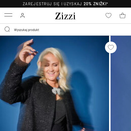
ZAREJESTRUJ SIĘ I UZYSKAJ
20% ZNIŻKI
*
Menu