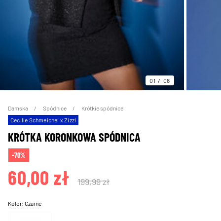
01
08
Damska
Spódnice
Krótkie spódnice
Cecilie Schmeichel x Zizzi
KRÓTKA KORONKOWA SPÓDNICA
-70%
60,00 zł
199,99 zł
Kolor:
Czarne