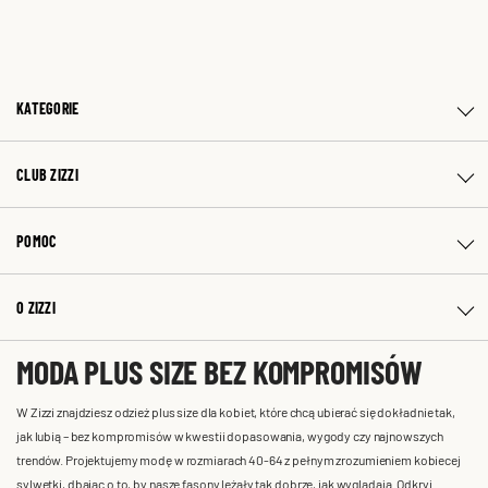
KATEGORIE
CLUB ZIZZI
POMOC
O ZIZZI
MODA PLUS SIZE BEZ KOMPROMISÓW
W Zizzi znajdziesz odzież plus size dla kobiet, które chcą ubierać się dokładnie tak,
jak lubią – bez kompromisów w kwestii dopasowania, wygody czy najnowszych
trendów. Projektujemy modę w rozmiarach 40-64 z pełnym zrozumieniem kobiecej
sylwetki, dbając o to, by nasze fasony leżały tak dobrze, jak wyglądają. Odkryj