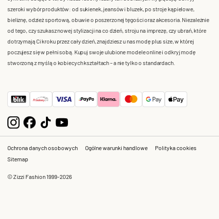
szeroki wybór produktów: od sukienek, jeansów i bluzek, po stroje kąpielowe,
bieliznę, odzież sportową, obuwie o poszerzonej tęgości oraz akcesoria. Niezależnie
od tego, czy szukasz nowej stylizacji na co dzień, stroju na imprezę, czy ubrań, które
dotrzymają Ci kroku przez cały dzień, znajdziesz u nas modę plus size, w której
poczujesz się w pełni sobą. Kupuj swoje ulubione modele online i odkryj modę
stworzoną z myślą o kobiecych kształtach – a nie tylko o standardach.
Ochrona danych osobowych
Ogólne warunki handlowe
Polityka cookies
Sitemap
© Zizzi Fashion 1999-2026