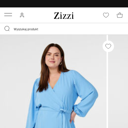
BEZPŁATNA
DOSTAWA OD 59 ZŁ *
Menu