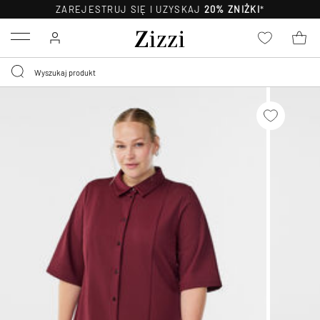
ZAREJESTRUJ SIĘ I UZYSKAJ
20% ZNIŻKI
*
Menu