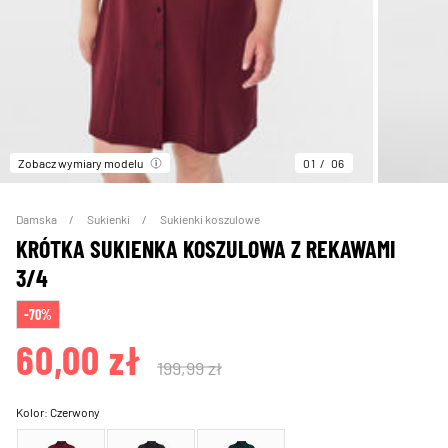
Zobacz wymiary modelu
01
06
Damska
Sukienki
Sukienki koszulowe
KRÓTKA SUKIENKA KOSZULOWA Z REKAWAMI
3/4
-70%
60,00 zł
199,99 zł
Kolor:
Czerwony