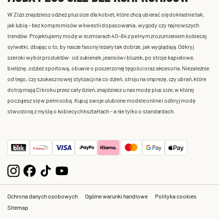
W Zizzi znajdziesz odzież plus size dla kobiet, które chcą ubierać się dokładnie tak,
jak lubią – bez kompromisów w kwestii dopasowania, wygody czy najnowszych
trendów. Projektujemy modę w rozmiarach 40-64 z pełnym zrozumieniem kobiecej
sylwetki, dbając o to, by nasze fasony leżały tak dobrze, jak wyglądają. Odkryj
szeroki wybór produktów: od sukienek, jeansów i bluzek, po stroje kąpielowe,
bieliznę, odzież sportową, obuwie o poszerzonej tęgości oraz akcesoria. Niezależnie
od tego, czy szukasz nowej stylizacji na co dzień, stroju na imprezę, czy ubrań, które
dotrzymają Ci kroku przez cały dzień, znajdziesz u nas modę plus size, w której
poczujesz się w pełni sobą. Kupuj swoje ulubione modele online i odkryj modę
stworzoną z myślą o kobiecych kształtach – a nie tylko o standardach.
Ochrona danych osobowych
Ogólne warunki handlowe
Polityka cookies
Sitemap