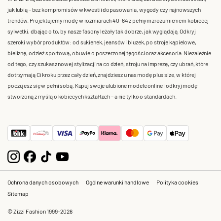
jak lubią – bez kompromisów w kwestii dopasowania, wygody czy najnowszych
trendów. Projektujemy modę w rozmiarach 40-64 z pełnym zrozumieniem kobiecej
sylwetki, dbając o to, by nasze fasony leżały tak dobrze, jak wyglądają. Odkryj
szeroki wybór produktów: od sukienek, jeansów i bluzek, po stroje kąpielowe,
bieliznę, odzież sportową, obuwie o poszerzonej tęgości oraz akcesoria. Niezależnie
od tego, czy szukasz nowej stylizacji na co dzień, stroju na imprezę, czy ubrań, które
dotrzymają Ci kroku przez cały dzień, znajdziesz u nas modę plus size, w której
poczujesz się w pełni sobą. Kupuj swoje ulubione modele online i odkryj modę
stworzoną z myślą o kobiecych kształtach – a nie tylko o standardach.
Ochrona danych osobowych
Ogólne warunki handlowe
Polityka cookies
Sitemap
© Zizzi Fashion 1999-2026