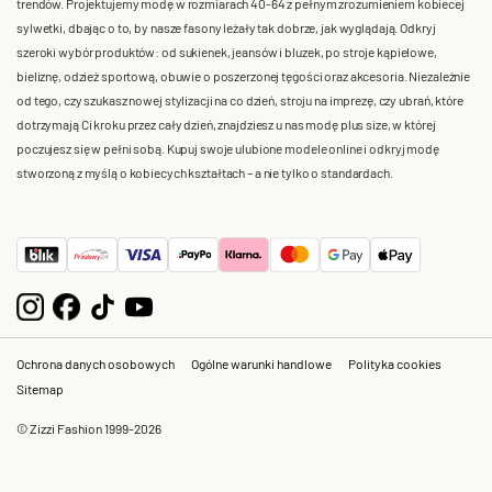
trendów. Projektujemy modę w rozmiarach 40-64 z pełnym zrozumieniem kobiecej
sylwetki, dbając o to, by nasze fasony leżały tak dobrze, jak wyglądają. Odkryj
szeroki wybór produktów: od sukienek, jeansów i bluzek, po stroje kąpielowe,
bieliznę, odzież sportową, obuwie o poszerzonej tęgości oraz akcesoria. Niezależnie
od tego, czy szukasz nowej stylizacji na co dzień, stroju na imprezę, czy ubrań, które
dotrzymają Ci kroku przez cały dzień, znajdziesz u nas modę plus size, w której
poczujesz się w pełni sobą. Kupuj swoje ulubione modele online i odkryj modę
stworzoną z myślą o kobiecych kształtach – a nie tylko o standardach.
Ochrona danych osobowych
Ogólne warunki handlowe
Polityka cookies
Sitemap
© Zizzi Fashion 1999-2026