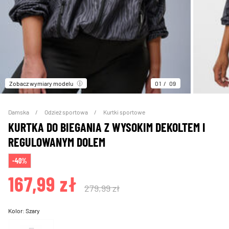
Zobacz wymiary modelu
01
09
Damska
Odzież sportowa
Kurtki sportowe
KURTKA DO BIEGANIA Z WYSOKIM DEKOLTEM I
REGULOWANYM DOLEM
-40%
167,99 zł
279,99 zł
Kolor:
Szary