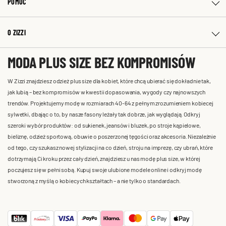
POMOC
O ZIZZI
MODA PLUS SIZE BEZ KOMPROMISÓW
W Zizzi znajdziesz odzież plus size dla kobiet, które chcą ubierać się dokładnie tak,
jak lubią – bez kompromisów w kwestii dopasowania, wygody czy najnowszych
trendów. Projektujemy modę w rozmiarach 40-64 z pełnym zrozumieniem kobiecej
sylwetki, dbając o to, by nasze fasony leżały tak dobrze, jak wyglądają. Odkryj
szeroki wybór produktów: od sukienek, jeansów i bluzek, po stroje kąpielowe,
bieliznę, odzież sportową, obuwie o poszerzonej tęgości oraz akcesoria. Niezależnie
od tego, czy szukasz nowej stylizacji na co dzień, stroju na imprezę, czy ubrań, które
dotrzymają Ci kroku przez cały dzień, znajdziesz u nas modę plus size, w której
poczujesz się w pełni sobą. Kupuj swoje ulubione modele online i odkryj modę
stworzoną z myślą o kobiecych kształtach – a nie tylko o standardach.