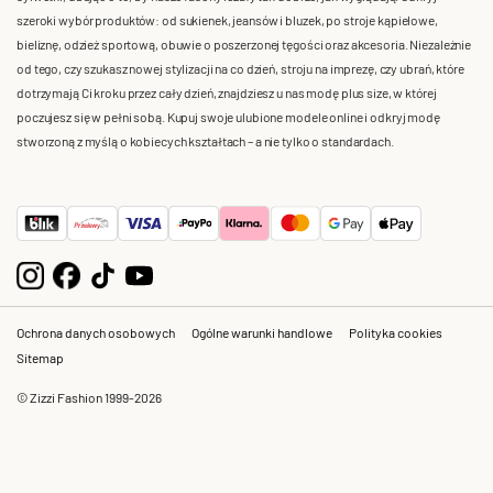
szeroki wybór produktów: od sukienek, jeansów i bluzek, po stroje kąpielowe,
bieliznę, odzież sportową, obuwie o poszerzonej tęgości oraz akcesoria. Niezależnie
od tego, czy szukasz nowej stylizacji na co dzień, stroju na imprezę, czy ubrań, które
dotrzymają Ci kroku przez cały dzień, znajdziesz u nas modę plus size, w której
poczujesz się w pełni sobą. Kupuj swoje ulubione modele online i odkryj modę
stworzoną z myślą o kobiecych kształtach – a nie tylko o standardach.
Ochrona danych osobowych
Ogólne warunki handlowe
Polityka cookies
Sitemap
© Zizzi Fashion 1999-2026