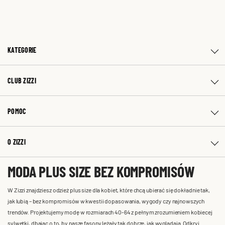
KATEGORIE
CLUB ZIZZI
POMOC
O ZIZZI
MODA PLUS SIZE BEZ KOMPROMISÓW
W Zizzi znajdziesz odzież plus size dla kobiet, które chcą ubierać się dokładnie tak,
jak lubią – bez kompromisów w kwestii dopasowania, wygody czy najnowszych
trendów. Projektujemy modę w rozmiarach 40-64 z pełnym zrozumieniem kobiecej
sylwetki, dbając o to, by nasze fasony leżały tak dobrze, jak wyglądają. Odkryj