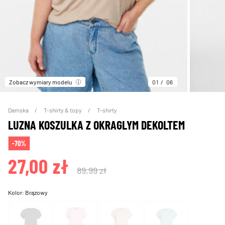
Zobacz wymiary modelu
01
06
Damska
T-shirty & topy
T-shirty
LUZNA KOSZULKA Z OKRAGLYM DEKOLTEM
-70%
27,00 zł
89,99 zł
Kolor:
Brązowy