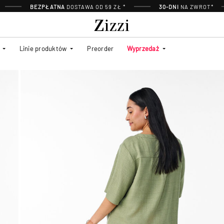
BEZPŁATNA
DOSTAWA OD 59 ZŁ *
30-DNI
NA ZWROT*
Linie produktów
Preorder
Wyprzedaż