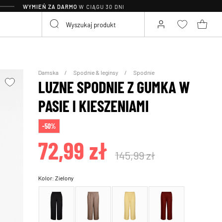
WYMIEŃ ZA DARMO
W CIĄGU 30 DNI
Damska
Spodnie & leginsy
Spodnie
LUZNE SPODNIE Z GUMKA W
PASIE I KIESZENIAMI
-50%
72,99 zł
145,99 zł
Kolor:
Zielony