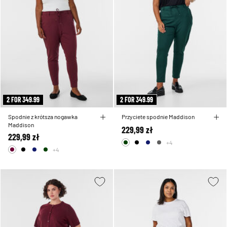
2 FOR 349.99
2 FOR 349.99
Spodnie z krótsza nogawka
Przyciete spodnie Maddison
Maddison
229,99 zł
229,99 zł
+4
+4