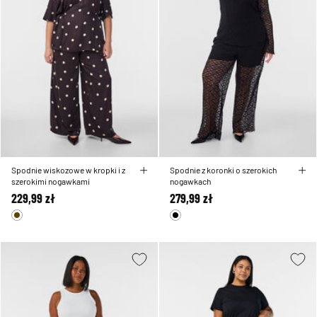
Spodnie wiskozowe w kropki i z
Spodnie z koronki o szerokich
szerokimi nogawkami
nogawkach
229,99 zł
279,99 zł