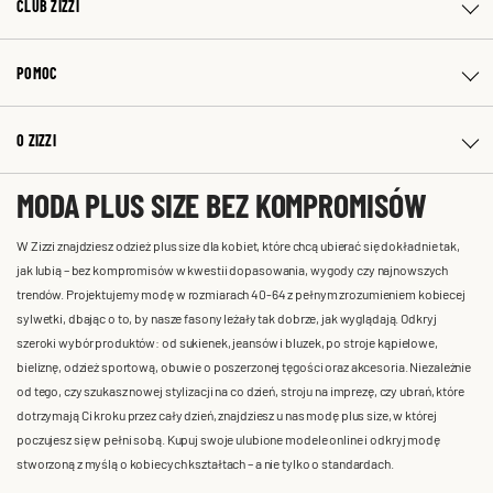
CLUB ZIZZI
POMOC
O ZIZZI
MODA PLUS SIZE BEZ KOMPROMISÓW
W Zizzi znajdziesz odzież plus size dla kobiet, które chcą ubierać się dokładnie tak,
jak lubią – bez kompromisów w kwestii dopasowania, wygody czy najnowszych
trendów. Projektujemy modę w rozmiarach 40-64 z pełnym zrozumieniem kobiecej
sylwetki, dbając o to, by nasze fasony leżały tak dobrze, jak wyglądają. Odkryj
szeroki wybór produktów: od sukienek, jeansów i bluzek, po stroje kąpielowe,
bieliznę, odzież sportową, obuwie o poszerzonej tęgości oraz akcesoria. Niezależnie
od tego, czy szukasz nowej stylizacji na co dzień, stroju na imprezę, czy ubrań, które
dotrzymają Ci kroku przez cały dzień, znajdziesz u nas modę plus size, w której
poczujesz się w pełni sobą. Kupuj swoje ulubione modele online i odkryj modę
stworzoną z myślą o kobiecych kształtach – a nie tylko o standardach.