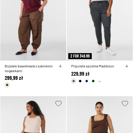
2 FOR 349.99
Bojówki bawelniane z szerokimi
Przyciete spodnie Maddison
nogawkami
229,99 zł
299,99 zł
+4