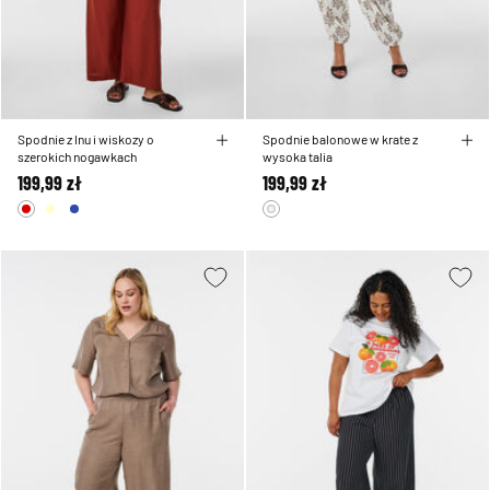
Spodnie z lnu i wiskozy o
Spodnie balonowe w krate z
szerokich nogawkach
wysoka talia
199,99 zł
199,99 zł