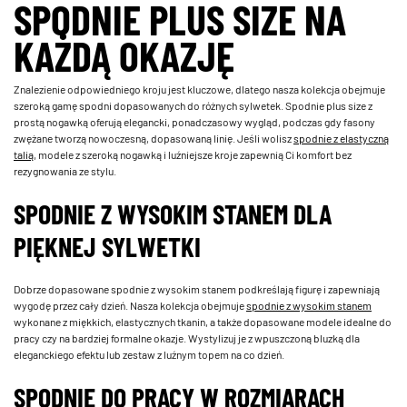
SPODNIE PLUS SIZE NA
KAŻDĄ OKAZJĘ
Znalezienie odpowiedniego kroju jest kluczowe, dlatego nasza kolekcja obejmuje
szeroką gamę spodni dopasowanych do różnych sylwetek. Spodnie plus size z
prostą nogawką oferują elegancki, ponadczasowy wygląd, podczas gdy fasony
zwężane tworzą nowoczesną, dopasowaną linię. Jeśli wolisz
spodnie z elastyczną
talią
, modele z szeroką nogawką i luźniejsze kroje zapewnią Ci komfort bez
rezygnowania ze stylu.
SPODNIE Z WYSOKIM STANEM DLA
PIĘKNEJ SYLWETKI
Dobrze dopasowane spodnie z wysokim stanem podkreślają figurę i zapewniają
wygodę przez cały dzień. Nasza kolekcja obejmuje
spodnie z wysokim stanem
wykonane z miękkich, elastycznych tkanin, a także dopasowane modele idealne do
pracy czy na bardziej formalne okazje. Wystylizuj je z wpuszczoną bluzką dla
eleganckiego efektu lub zestaw z luźnym topem na co dzień.
SPODNIE DO PRACY W ROZMIARACH