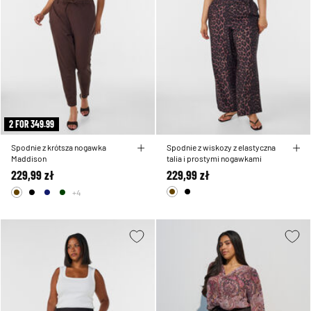
2 FOR 349.99
Spodnie z krótsza nogawka
Spodnie z wiskozy z elastyczna
Maddison
talia i prostymi nogawkami
229,99 zł
229,99 zł
+4