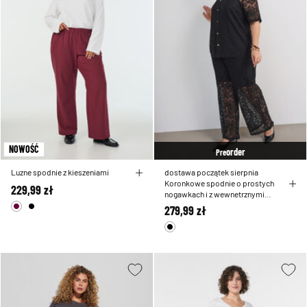
NOWOŚĆ
order
Pre
Luzne spodnie z kieszeniami
dostawa początek sierpnia
Koronkowe spodnie o prostych
229,99 zł
nogawkach i z wewnetrznymi
szortami
279,99 zł