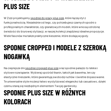
PLUS SIZE
W Zizzi projektujemy
spodnie do pracy plus size
, które łączą styl z
funkcjonalnością. Niezależnie od tego, czy potrzebujesz czarnych spodni o
profesjonalnym charakterze, czy granatowych modeli, które wniosą odrobinę
świeżości do biurowej stylizacji, w naszej kolekcji znajdziesz idealne propozycje.
Wiele fasonów ma także praktyczne kieszenie, które dodają wygody.
SPODNIE CROPPED I MODELE Z SZEROKĄ
NOGAWKĄ
Na cieplejsze dni
spodnie cropped plus size
oraz spodnie palazzo to lekkie i
stylowe rozwiązanie. Wybieraj spośród tkanin, takich jak bawełna, len czy
elastyczne mieszanki, które gwarantują swobodę ruchów i świetne dopasowanie.
Te uniwersalne style możesz łatwo wystylizować elegancko lub casualowo, dzięki
czemu staną się niezbędnym elementem Twojej garderoby.
SPODNIE PLUS SIZE W RÓŻNYCH
KOLORACH