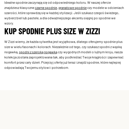
Idealne spodnie zaczynają się od odpowiedniego koloru. W naszej ofercie
znajdziesz klasyczne
czarne spodnie
,
granatowe spodnie
czy modele w odcieniach
szarości, które sprawdzą się w każdej stylizacji. Jeśli szukasz czegoś świeżego,
wybierz biel lub pastele, a dla odważniejszego akcentu sięgnij po spodnie we
wzory.
KUP SPODNIE PLUS SIZE W ZIZZI
W Zizzi wiemy, że każda sylwetka jest wyjątkowa, dlatego oferujemy spodnie plus
size w wielu fasonach i kolorach. Niezależnie od tego, czy szukasz spodni z wąską
nogawką,
spodni z szeroką nogawką
czy wygodnych modeli o luźnym kroju, nasza
kolekcja została zaprojektowana tak, aby podkreślać Twoje krągłości i zapewniać
komfort przez cały dzień. Przejrzyj ofertę już teraz i znajdź spodnie, które najlepiej
odpowiadają Twojemu stylowi i potrzebom.