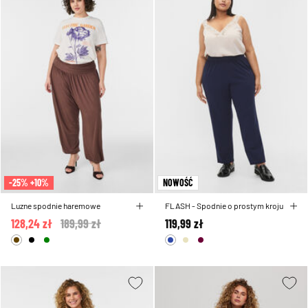
-25% +10%
NOWOŚĆ
Luzne spodnie haremowe
FLASH - Spodnie o prostym kroju
128,24 zł
Price reduced from
189,99 zł
to
119,99 zł