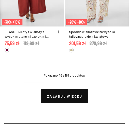
-30% +10%
-20% +10%
FLASH - Kuloty z wiskozy z
Spodnie wiskozowe na wysoka
wysokim stanem i szerokimi
talie z nadrukiem kwiatowym
nogawkami
75,59 zł
Price reduced from
119,99 zł
to
201,59 zł
Price reduced from
279,99 zł
to
Pokazano 46 z 181 produktów
ZAŁADUJ WIĘCEJ