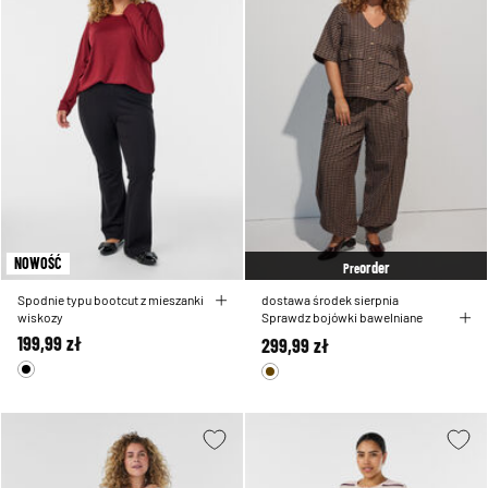
NOWOŚĆ
order
Pre
Spodnie typu bootcut z mieszanki
dostawa środek sierpnia
wiskozy
Sprawdz bojówki bawelniane
199,99 zł
299,99 zł