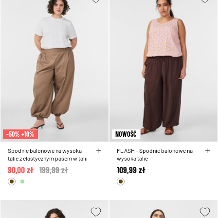
-50% +10%
NOWOŚĆ
Spodnie balonowe na wysoka
FLASH - Spodnie balonowe na
talie z elastycznym pasem w talii
wysoka talie
90,00 zł
Price reduced from
199,99 zł
to
109,99 zł