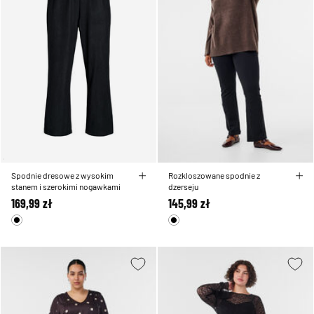
Spodnie dresowe z wysokim
Rozkloszowane spodnie z
stanem i szerokimi nogawkami
dzerseju
169,99 zł
145,99 zł