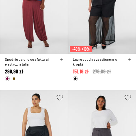
-40% +10%
Spodnie balonowe z faktura i
Luzne spodnie ze szifonem w
elastyczna talia
kropki
299,99 zł
151,19 zł
Price reduced from
279,99 zł
to