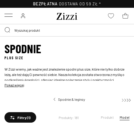
30-DNI
NA ZWROT*
Menu
SPODNIE
PLUS SIZE
W Zizzi wiemy, jak ważne jest znalezienie spodni plus size, które nie tylko dobrze
leżą, ale też dają Ci pewność siebie. Nasza kolekcja została stworzona z myślą o
podkreśleniu krągłości, oferując idealne połączenie stylu i praktyczności.
Pokaż więcej
Niezależnie od tego, czy szukasz wygodnych spodni na co dzień,
spodni
garniturowych
do pracy, czy eleganckich modeli na wyjątkowe okazje, znajdziesz u
nas różnorodne fasony dostosowane do Twoich potrzeb. Od ponadczasowych
Spodnie & leginsy
spodni z wąską nogawką po
spodnie z wysokim stanem
– każdy model zapewnia
doskonałe dopasowanie i podkreśla sylwetkę.
Produkt
Model
Produkty: 181
Filtry
(1)