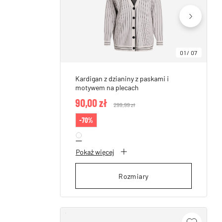
01
/
07
Kardigan z dzianiny z paskami i
motywem na plecach
90,00 zł
Price reduced from
299,99 zł
to
-70%
Pokaż więcej
Rozmiary