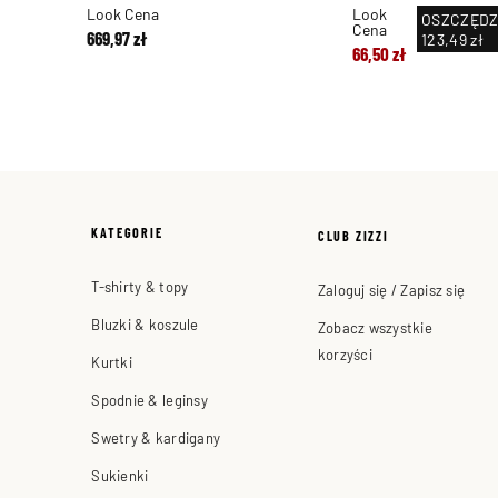
Look Cena
Look
OSZCZĘDZ
Cena
669,97 zł
123,49 zł
66,50 zł
KATEGORIE
CLUB ZIZZI
T-shirty & topy
Zaloguj się / Zapisz się
Bluzki & koszule
Zobacz wszystkie
korzyści
Kurtki
Spodnie & leginsy
Swetry & kardigany
Sukienki