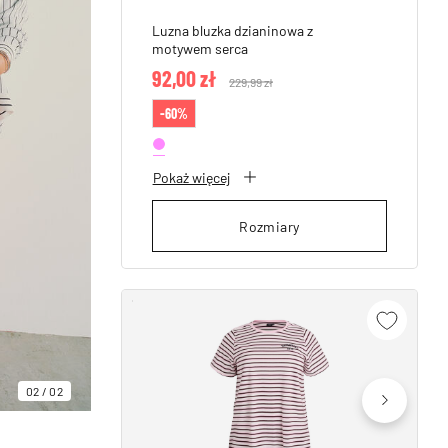
Luzna bluzka dzianinowa z
motywem serca
92,00 zł
Price reduced from
229,99 zł
to
-60%
Pokaż więcej
Rozmiary
02
/
02