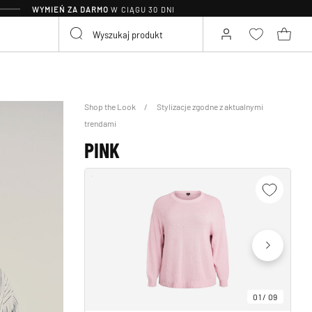
WYMIEŃ ZA DARMO
W CIĄGU 30 DNI
Shop the Look
Stylizacje zgodne z aktualnymi
trendami
PINK
01
/
09