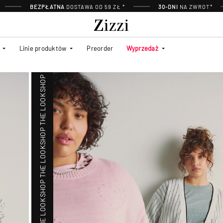
SHOP THE LOOK
BEZPŁATNA
DOSTAWA OD 59 ZŁ *
30-DNI
NA ZWROT*
SHOP THE LOOK
Linie produktów
Preorder
Wyprzedaż
SHOP THE LOOK
SHOP THE LOOK