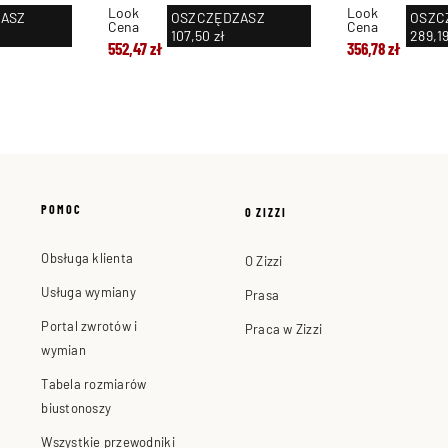
Look
Look
ASZ
OSZCZĘDZASZ
OSZC
Cena
Cena
107,50 zł
289,19
552,47 zł
356,78 zł
POMOC
O ZIZZI
Obsługa klienta
O Zizzi
Usługa wymiany
Prasa
Portal zwrotów i
Praca w Zizzi
wymian
Tabela rozmiarów
biustonoszy
Wszystkie przewodniki