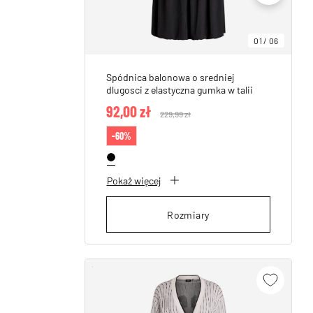
01
/
06
Spódnica balonowa o sredniej
dlugosci z elastyczna gumka w talii
92,00 zł
Price reduced from
229,99 zł
to
-60%
Pokaż więcej
Rozmiary