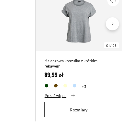
01
/
06
Melanzowa koszulka z krótkim
rekawem
89,99 zł
+ 3
Pokaż więcej
Rozmiary