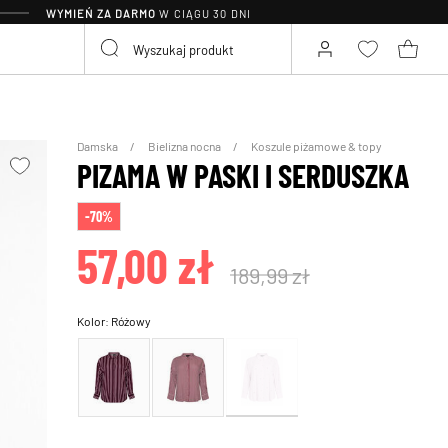
WYMIEŃ ZA DARMO
W CIĄGU 30 DNI
Damska
Bielizna nocna
Koszule piżamowe & topy
PIZAMA W PASKI I SERDUSZKA
-70%
57,00 zł
189,99 zł
Kolor:
Różowy