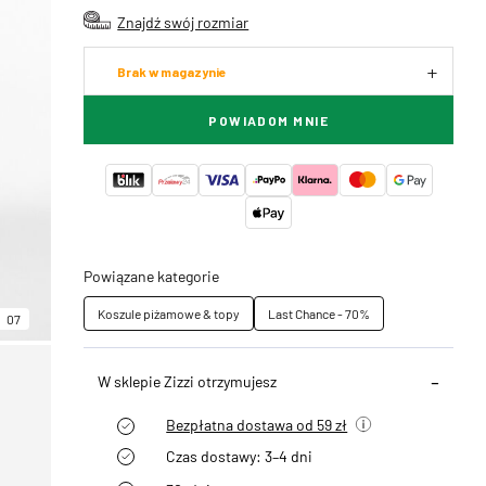
Znajdź swój rozmiar
Brak w magazynie
POWIADOM MNIE
Powiązane kategorie
Koszule piżamowe & topy
Last Chance - 70%
07
W sklepie Zizzi otrzymujesz
Bezpłatna dostawa od 59 zł
Czas dostawy: 3–4 dni