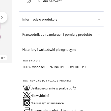
30-dni na zwrot
Informacje o produkcie
Przewodnik po rozmiarach i pomiary produktu
Materiały i wskazówki pielęgnacyjne
07
06
07
MATERIAŁY:
100% Viscose (LENZINGTM ECOVERO TM)
INSTRUKCJE DOTYCZĄCE PRANIA:
Delikatne pranie w pralce 30°C
Nie wybielać
Nie suszyć w suszarce
Prasowanie w niskiej temperaturze