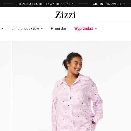
BEZPŁATNA
DOSTAWA OD 59 ZŁ *
30-DNI
NA ZWROT*
Linie produktów
Preorder
Wyprzedaż