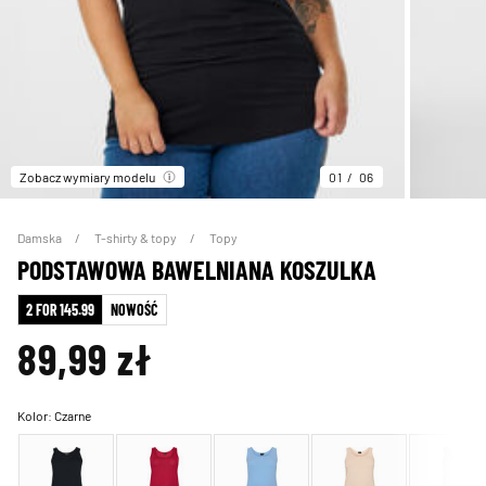
Zobacz wymiary modelu
01
06
Damska
T-shirty & topy
Topy
PODSTAWOWA BAWELNIANA KOSZULKA
2 FOR 145.99
NOWOŚĆ
89,99 zł
Kolor:
Czarne