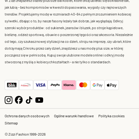
W Zizzi znajdziesz odzież plus size dla kobiet, które chcą ubierać się dokładnie tak,
jak lubią – bez kompromisów w kwestii dopasowania, wygody czy najnowszych
trendów. Projektujemy modę w rozmiarach 40-64 z pełnym zrozumieniem kobiecej
sylwetki, dbając o to, by nasze fasony leżały tak dobrze, jak wyglądają. Odkryj
szeroki wybór produktów: od sukienek, jeansów i bluzek, po stroje kąpielowe,
bieliznę, odzież sportową, obuwie o poszerzonej tęgości oraz akcesoria. Niezależnie
od tego, czy szukasz nowej stylizacji na co dzień, stroju na imprezę, czy ubrań, które
dotrzymają Ci kroku przez cały dzień, znajdziesz u nas modę plus size, w której
poczujesz się w pełni sobą. Kupuj swoje ulubione modele online i odkryj modę
stworzoną z myślą o kobiecych kształtach – a nie tylko o standardach.
Ochrona danych osobowych
Ogólne warunki handlowe
Polityka cookies
Sitemap
© Zizzi Fashion 1999-2026