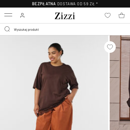
BEZPŁATNA
DOSTAWA OD 59 ZŁ *
Menu