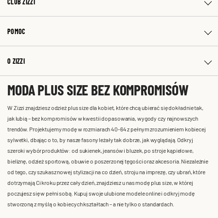
CLUB ZIZZI
POMOC
O ZIZZI
MODA PLUS SIZE BEZ KOMPROMISÓW
W Zizzi znajdziesz odzież plus size dla kobiet, które chcą ubierać się dokładnie tak,
jak lubią – bez kompromisów w kwestii dopasowania, wygody czy najnowszych
trendów. Projektujemy modę w rozmiarach 40-64 z pełnym zrozumieniem kobiecej
sylwetki, dbając o to, by nasze fasony leżały tak dobrze, jak wyglądają. Odkryj
szeroki wybór produktów: od sukienek, jeansów i bluzek, po stroje kąpielowe,
bieliznę, odzież sportową, obuwie o poszerzonej tęgości oraz akcesoria. Niezależnie
od tego, czy szukasz nowej stylizacji na co dzień, stroju na imprezę, czy ubrań, które
dotrzymają Ci kroku przez cały dzień, znajdziesz u nas modę plus size, w której
poczujesz się w pełni sobą. Kupuj swoje ulubione modele online i odkryj modę
stworzoną z myślą o kobiecych kształtach – a nie tylko o standardach.