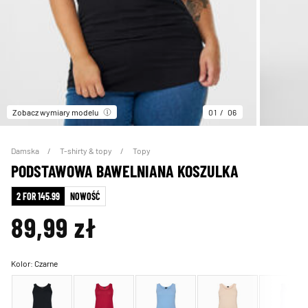
Zobacz wymiary modelu
01
06
Damska
T-shirty & topy
Topy
PODSTAWOWA BAWELNIANA KOSZULKA
2 FOR 145.99
NOWOŚĆ
89,99 zł
Kolor:
Czarne