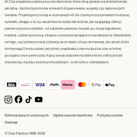
W Zizzi znajdziesz odzież plus size dla kobiet, które chcą ubierać się dokładnie tak,
jak lubią – bez kompromisów w kwestii dopasowania, wygody czy najnowszych
trendów. Projektujemy modę w rozmiarach 40-64 z pełnym zrozumieniem kobiecej
sylwetki, dbając o to, by nasze fasony leżały tak dobrze, jak wyglądają. Odkryj
szeroki wybór produktów: od sukienek, jeansów i bluzek, po stroje kąpielowe,
bieliznę, odzież sportową, obuwie o poszerzonej tęgości oraz akcesoria. Niezależnie
od tego, czy szukasz nowej stylizacji na co dzień, stroju na imprezę, czy ubrań, które
dotrzymają Ci kroku przez cały dzień, znajdziesz u nas modę plus size, w której
poczujesz się w pełni sobą. Kupuj swoje ulubione modele online i odkryj modę
stworzoną z myślą o kobiecych kształtach – a nie tylko o standardach.
Ochrona danych osobowych
Ogólne warunki handlowe
Polityka cookies
Sitemap
© Zizzi Fashion 1999-2026