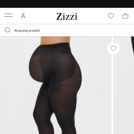
BEZPŁATNA
DOSTAWA OD 59 ZŁ *
Menu