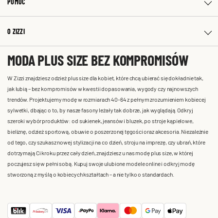
POMOC
O ZIZZI
MODA PLUS SIZE BEZ KOMPROMISÓW
W Zizzi znajdziesz odzież plus size dla kobiet, które chcą ubierać się dokładnie tak,
jak lubią – bez kompromisów w kwestii dopasowania, wygody czy najnowszych
trendów. Projektujemy modę w rozmiarach 40-64 z pełnym zrozumieniem kobiecej
sylwetki, dbając o to, by nasze fasony leżały tak dobrze, jak wyglądają. Odkryj
szeroki wybór produktów: od sukienek, jeansów i bluzek, po stroje kąpielowe,
bieliznę, odzież sportową, obuwie o poszerzonej tęgości oraz akcesoria. Niezależnie
od tego, czy szukasz nowej stylizacji na co dzień, stroju na imprezę, czy ubrań, które
dotrzymają Ci kroku przez cały dzień, znajdziesz u nas modę plus size, w której
poczujesz się w pełni sobą. Kupuj swoje ulubione modele online i odkryj modę
stworzoną z myślą o kobiecych kształtach – a nie tylko o standardach.