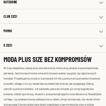
KATEGORIE
CLUB ZIZZI
POMOC
O ZIZZI
MODA PLUS SIZE BEZ KOMPROMISÓW
W Zizzi znajdziesz odzież plus size dla kobiet, które chcą ubierać się dokładnie tak,
jak lubią – bez kompromisów w kwestii dopasowania, wygody czy najnowszych
trendów. Projektujemy modę w rozmiarach 40-64 z pełnym zrozumieniem kobiecej
sylwetki, dbając o to, by nasze fasony leżały tak dobrze, jak wyglądają. Odkryj
szeroki wybór produktów: od sukienek, jeansów i bluzek, po stroje kąpielowe,
bieliznę, odzież sportową, obuwie o poszerzonej tęgości oraz akcesoria. Niezależnie
od tego, czy szukasz nowej stylizacji na co dzień, stroju na imprezę, czy ubrań, które
dotrzymają Ci kroku przez cały dzień, znajdziesz u nas modę plus size, w której