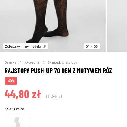
Zobacz wymiary modelu
01
06
Damska
Akcesoria
Skarpetki & rajstopy
RAJSTOPY PUSH-UP 70 DEN Z MOTYWEM RÓZ
-60%
44,80 zł
111,99 zł
Kolor:
Czarne