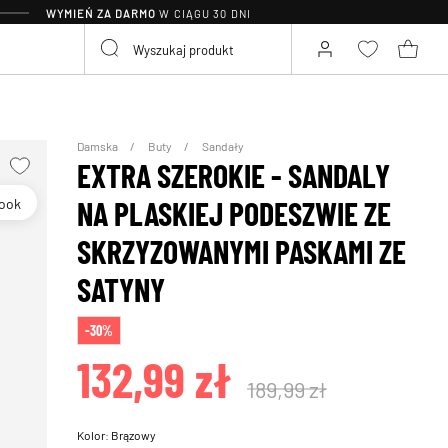
WYMIEŃ ZA DARMO
W CIĄGU 30 DNI
Damska
Buty
Sandały
EXTRA SZEROKIE - SANDALY
Look
NA PLASKIEJ PODESZWIE ZE
SKRZYZOWANYMI PASKAMI ZE
SATYNY
-30%
132,99 zł
189,99 zł
Kolor:
Brązowy