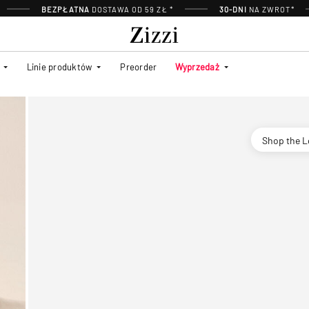
BEZPŁATNA
DOSTAWA OD 59 ZŁ *
30-DNI
NA ZWROT*
Linie produktów
Preorder
Wyprzedaż
Shop the 