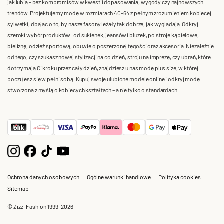
jak lubią – bez kompromisów w kwestii dopasowania, wygody czy najnowszych
trendów. Projektujemy modę w rozmiarach 40-64 z pełnym zrozumieniem kobiecej
sylwetki, dbając o to, by nasze fasony leżały tak dobrze, jak wyglądają. Odkryj
szeroki wybór produktów: od sukienek, jeansów i bluzek, po stroje kąpielowe,
bieliznę, odzież sportową, obuwie o poszerzonej tęgości oraz akcesoria. Niezależnie
od tego, czy szukasz nowej stylizacji na co dzień, stroju na imprezę, czy ubrań, które
dotrzymają Ci kroku przez cały dzień, znajdziesz u nas modę plus size, w której
poczujesz się w pełni sobą. Kupuj swoje ulubione modele online i odkryj modę
stworzoną z myślą o kobiecych kształtach – a nie tylko o standardach.
Ochrona danych osobowych
Ogólne warunki handlowe
Polityka cookies
Sitemap
© Zizzi Fashion 1999-2026