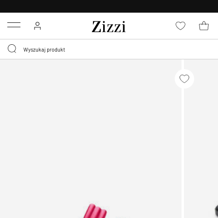
BEZPŁATNA
DOSTAWA OD 59 ZŁ *
Menu