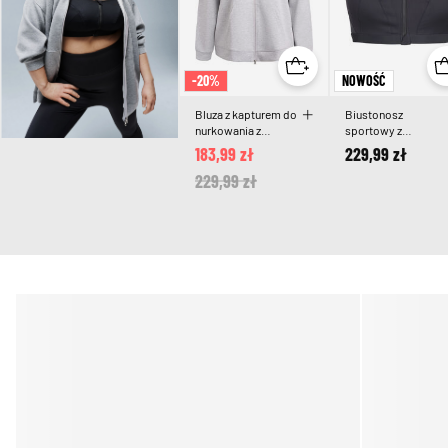
-20%
NOWOŚĆ
Bluza z kapturem do
Biustonosz
nurkowania z
sportowy z
zamkiem i
zapieciem z przodu i
183,99 zł
229,99 zł
kieszeniami
wysokim
Price reduced from
229,99 zł
to
wsparciem