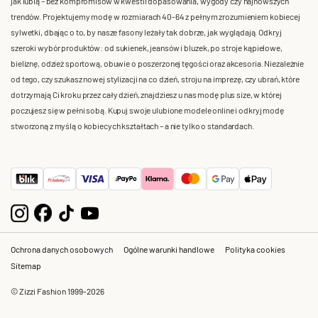
jak lubią – bez kompromisów w kwestii dopasowania, wygody czy najnowszych
trendów. Projektujemy modę w rozmiarach 40-64 z pełnym zrozumieniem kobiecej
sylwetki, dbając o to, by nasze fasony leżały tak dobrze, jak wyglądają. Odkryj
szeroki wybór produktów: od sukienek, jeansów i bluzek, po stroje kąpielowe,
bieliznę, odzież sportową, obuwie o poszerzonej tęgości oraz akcesoria. Niezależnie
od tego, czy szukasz nowej stylizacji na co dzień, stroju na imprezę, czy ubrań, które
dotrzymają Ci kroku przez cały dzień, znajdziesz u nas modę plus size, w której
poczujesz się w pełni sobą. Kupuj swoje ulubione modele online i odkryj modę
stworzoną z myślą o kobiecych kształtach – a nie tylko o standardach.
Ochrona danych osobowych
Ogólne warunki handlowe
Polityka cookies
Sitemap
© Zizzi Fashion 1999-2026