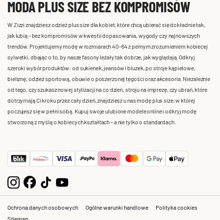
MODA PLUS SIZE BEZ KOMPROMISÓW
W Zizzi znajdziesz odzież plus size dla kobiet, które chcą ubierać się dokładnie tak,
jak lubią – bez kompromisów w kwestii dopasowania, wygody czy najnowszych
trendów. Projektujemy modę w rozmiarach 40-64 z pełnym zrozumieniem kobiecej
sylwetki, dbając o to, by nasze fasony leżały tak dobrze, jak wyglądają. Odkryj
szeroki wybór produktów: od sukienek, jeansów i bluzek, po stroje kąpielowe,
bieliznę, odzież sportową, obuwie o poszerzonej tęgości oraz akcesoria. Niezależnie
od tego, czy szukasz nowej stylizacji na co dzień, stroju na imprezę, czy ubrań, które
dotrzymają Ci kroku przez cały dzień, znajdziesz u nas modę plus size, w której
poczujesz się w pełni sobą. Kupuj swoje ulubione modele online i odkryj modę
stworzoną z myślą o kobiecych kształtach – a nie tylko o standardach.
Ochrona danych osobowych
Ogólne warunki handlowe
Polityka cookies
Sitemap