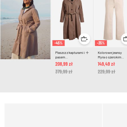
-45%
-35%
Plaszcz z kapturami i
Kolorowe jeansy
pasem
Myra o szerokim
zawiazywanym na
kroju i wysokim
208,99 zł
149,49 zł
kokarde
stanie
Price reduced from
379,99 zł
to
Price reduced 
229,99 zł
to