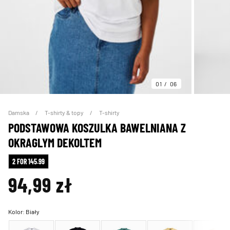
01
06
Damska
T-shirty & topy
T-shirty
PODSTAWOWA KOSZULKA BAWELNIANA Z
OKRAGLYM DEKOLTEM
2 FOR 145.99
94,99 zł
Kolor:
Biały