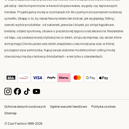
jak lubią – bez kompromisów w kwestii dopasowania, wygody czy najnowszych
trendów. Projektujemy modę w rozmiarach 40-64 z pełnym zrozumieniem kobiecej
sylwetki, dbając o to, by nasze fasony leżały tak dobrze, jak wyglądają. Odkryj
szeroki wybór produktów: od sukienek, jeansów i bluzek, po stroje kąpielowe,
bieliznę, odzież sportową, obuwie o poszerzonej tęgości oraz akcesoria. Niezależnie
od tego, czy szukasz nowej stylizacji na co dzień, stroju na imprezę, czy ubrań, które
dotrzymają Ci kroku przez cały dzień, znajdziesz u nas modę plus size, w której
poczujesz się w pełni sobą. Kupuj swoje ulubione modele online i odkryj modę
stworzoną z myślą o kobiecych kształtach – a nie tylko o standardach.
Ochrona danych osobowych
Ogólne warunki handlowe
Polityka cookies
Sitemap
© Zizzi Fashion 1999-2026