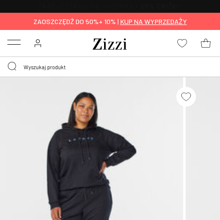
BEZPŁATNA
DOSTAWA OD 59 ZŁ *
ZAOSZCZĘDŹ DO 50%+ 10% |
KUP NA WYPRZEDAŻY
Menu