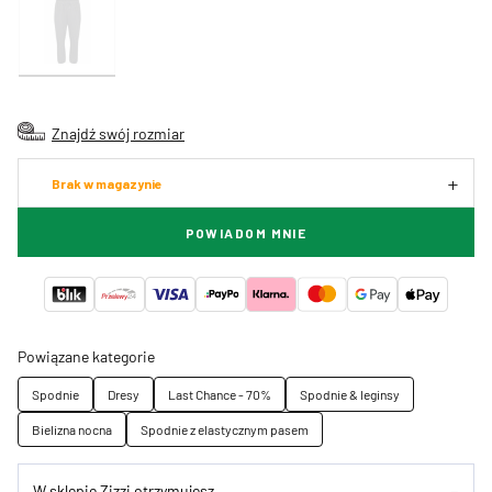
Znajdź swój rozmiar
Brak w magazynie
POWIADOM MNIE
Powiązane kategorie
Spodnie
Dresy
Last Chance - 70%
Spodnie & leginsy
Bielizna nocna
Spodnie z elastycznym pasem
W sklepie Zizzi otrzymujesz