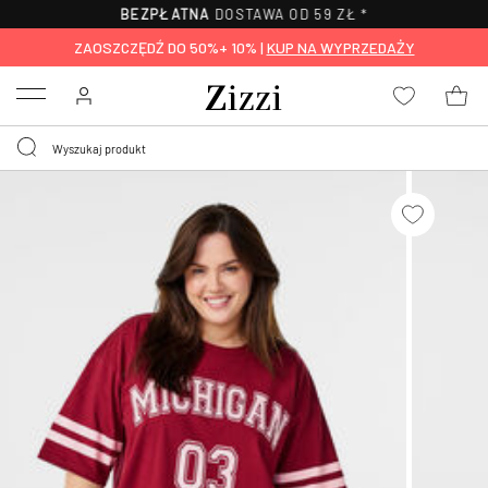
BEZPŁATNA
DOSTAWA OD 59 ZŁ *
ZAOSZCZĘDŹ DO 50%+ 10% |
KUP NA WYPRZEDAŻY
Menu