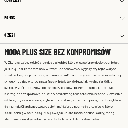
CLUB ZIZZI
POMOC
O ZIZZI
MODA PLUS SIZE BEZ KOMPROMISÓW
W Zizzi znajdziesz odzież plus size dla kobiet, które chcą ubierać się dokładnie tak,
jak lubią – bez kompromisów w kwestii dopasowania, wygody czy najnowszych
trendów. Projektujemy modę w rozmiarach 40-64 z pełnym zrozumieniem kobiecej
sylwetki, dbając o to, by nasze fasony leżały tak dobrze, jak wyglądają. Odkryj
szeroki wybór produktów: od sukienek, jeansów i bluzek, po stroje kąpielowe,
bieliznę, odzież sportową, obuwie o poszerzonej tęgości oraz akcesoria. Niezależnie
od tego, czy szukasz nowej stylizacji na co dzień, stroju na imprezę, czy ubrań, które
dotrzymają Ci kroku przez cały dzień, znajdziesz u nas modę plus size, w której
poczujesz się w pełni sobą. Kupuj swoje ulubione modele online i odkryj modę
stworzoną z myślą o kobiecych kształtach – a nie tylko o standardach.