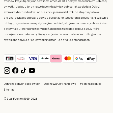
trendów. Projektujemy modę w rozmiarach 40-64 z pełnym zrozumieniem kobiecej
sylwetki, dbając o to, by nasze fasony leżały tak dobrze, jak wyglądają. Odkryj
szeroki wybór produktów: od sukienek, jeansów i bluzek, po stroje kąpielowe,
bieliznę, odzież sportową, obuwie o poszerzonej tęgości oraz akcesoria. Niezależnie
od tego, czy szukasz nowej stylizacji na co dzień, stroju na imprezę, czy ubrań, które
dotrzymają Ci kroku przez cały dzień, znajdziesz u nas modę plus size, w której
poczujesz się w pełni sobą. Kupuj swoje ulubione modele online i odkryj modę
stworzoną z myślą o kobiecych kształtach – a nie tylko o standardach.
Ochrona danych osobowych
Ogólne warunki handlowe
Polityka cookies
Sitemap
© Zizzi Fashion 1999-2026