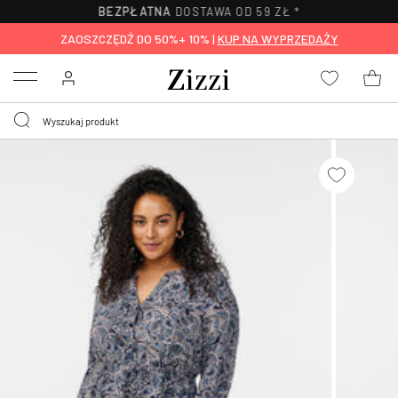
BEZPŁATNA
DOSTAWA OD 59 ZŁ *
ZAOSZCZĘDŹ DO 50%+ 10% |
KUP NA WYPRZEDAŻY
Menu