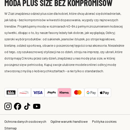
MODA PLUS SIZE BEZ KOMPROMISÓW
W Zizzi znajdziesz odzież plus size dla kobiet, które chcą ubierać się dokładnie tak,
jak lubią – bez kompromisów w kwestii dopasowania, wygody czy najnowszych
trendów. Projektujemy modę w rozmiarach 40-64 z pełnym zrozumieniem kobiecej
sylwetki, dbając o to, by nasze fasony leżały tak dobrze, jak wyglądają. Odkryj
szeroki wybór produktów: od sukienek, jeansów i bluzek, po stroje kąpielowe,
bieliznę, odzież sportową, obuwie o poszerzonej tęgości oraz akcesoria. Niezależnie
od tego, czy szukasz nowej stylizacji na co dzień, stroju na imprezę, czy ubrań, które
dotrzymają Ci kroku przez cały dzień, znajdziesz u nas modę plus size, w której
poczujesz się w pełni sobą. Kupuj swoje ulubione modele online i odkryj modę
stworzoną z myślą o kobiecych kształtach – a nie tylko o standardach.
Ochrona danych osobowych
Ogólne warunki handlowe
Polityka cookies
Sitemap