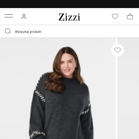
BEZPŁATNA
DOSTAWA OD 59 ZŁ *
Menu