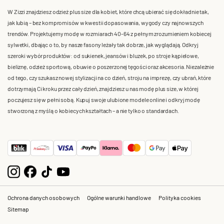
W Zizzi znajdziesz odzież plus size dla kobiet, które chcą ubierać się dokładnie tak,
jak lubią – bez kompromisów w kwestii dopasowania, wygody czy najnowszych
trendów. Projektujemy modę w rozmiarach 40-64 z pełnym zrozumieniem kobiecej
sylwetki, dbając o to, by nasze fasony leżały tak dobrze, jak wyglądają. Odkryj
szeroki wybór produktów: od sukienek, jeansów i bluzek, po stroje kąpielowe,
bieliznę, odzież sportową, obuwie o poszerzonej tęgości oraz akcesoria. Niezależnie
od tego, czy szukasz nowej stylizacji na co dzień, stroju na imprezę, czy ubrań, które
dotrzymają Ci kroku przez cały dzień, znajdziesz u nas modę plus size, w której
poczujesz się w pełni sobą. Kupuj swoje ulubione modele online i odkryj modę
stworzoną z myślą o kobiecych kształtach – a nie tylko o standardach.
Ochrona danych osobowych
Ogólne warunki handlowe
Polityka cookies
Sitemap