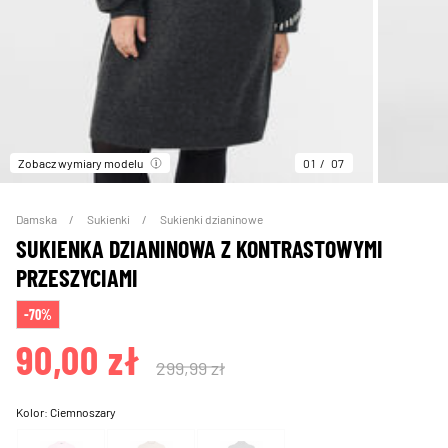
Zobacz wymiary modelu
01
07
Damska
Sukienki
Sukienki dzianinowe
SUKIENKA DZIANINOWA Z KONTRASTOWYMI
PRZESZYCIAMI
-70%
90,00 zł
299,99 zł
Kolor:
Ciemnoszary