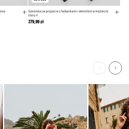
ania
Sukienka na przyjecie z falbankami i dekoltem w ksztalcie
litery V
379,99 zł