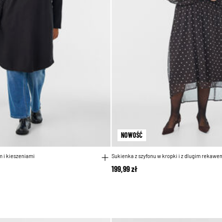
NOWOŚĆ
 i kieszeniami
Sukienka z szyfonu w kropki i z dlugim rekawe
199,99 zł