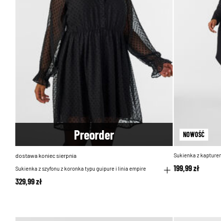
Pre
order
NOWOŚĆ
dostawa koniec sierpnia
Sukienka z kapturem
199,99 zł
Sukienka z szyfonu z koronka typu guipure i linia empire
329,99 zł