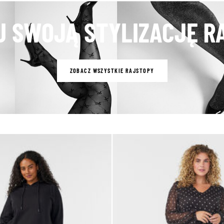
J SWOJĄ STYLIZACJĘ R
ZOBACZ WSZYSTKIE RAJSTOPY