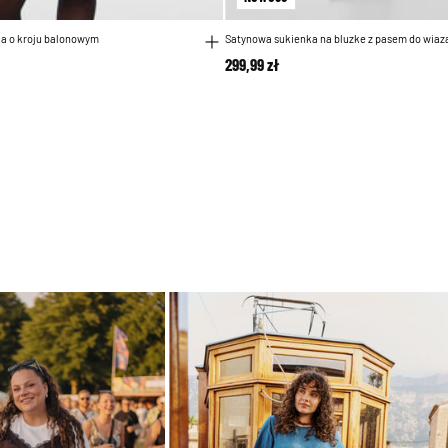
a o kroju balonowym
Satynowa sukienka na bluzke z pasem do wiaz
299,99 zł