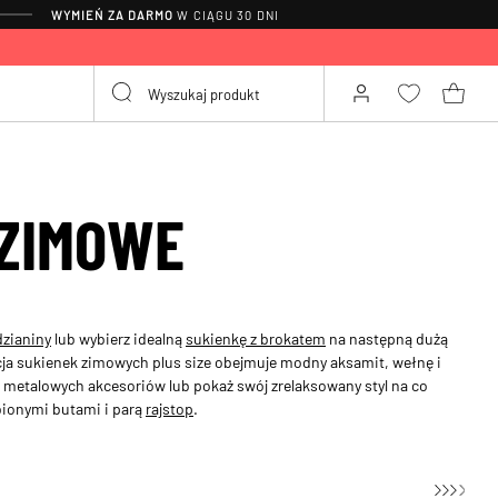
WYMIEŃ ZA DARMO
W CIĄGU 30 DNI
 ZIMOWE
dzianiny
lub wybierz idealną
sukienkę z brokatem
na następną dużą
cja sukienek zimowych plus size obejmuje modny aksamit, wełnę i
 metalowych akcesoriów lub pokaż swój zrelaksowany styl na co
bionymi butami i parą
rajstop
.