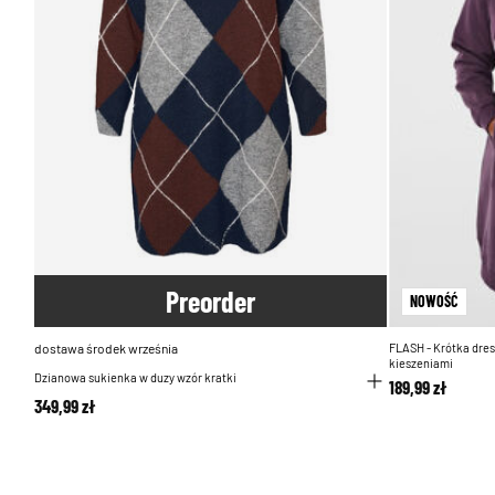
Pre
order
NOWOŚĆ
dostawa środek września
FLASH - Krótka dre
kieszeniami
Dzianowa sukienka w duzy wzór kratki
189,99 zł
349,99 zł