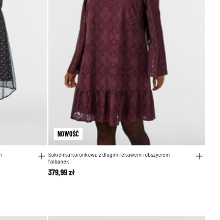
NOWOŚĆ
m
Sukienka koronkowa z dlugim rekawem i obszyciem
falbanek
379,99 zł