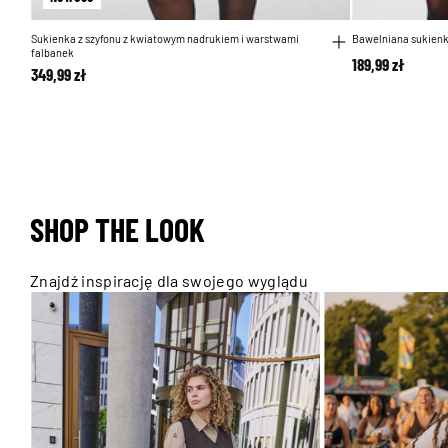
Sukienka z szyfonu z kwiatowym nadrukiem i warstwami
Bawelniana sukienk
falbanek
189,99 zł
349,99 zł
SHOP THE LOOK
Znajdź inspirację dla swojego wyglądu