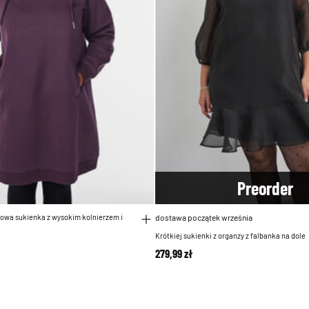
Pre
order
sowa sukienka z wysokim kolnierzem i
dostawa początek września
Krótkiej sukienki z organzy z falbanka na dole
279,99 zł