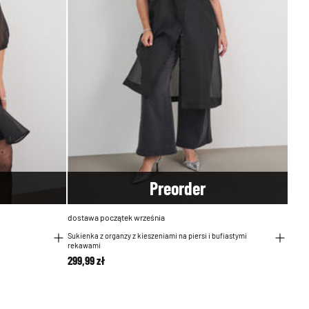
Pre
order
dostawa początek września
Sukienka z organzy z kieszeniami na piersi i bufiastymi
rekawami
299,99 zł