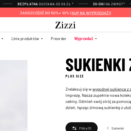
BEZPŁATNA
DOSTAWA OD 59 ZŁ *
30-DNI
NA ZWROT*
ZAOSZCZĘDŹ DO 50%+ 10% |
KUP NA WYPRZEDAŻY
Linie produktów
Preorder
Wyprzedaż
SUKIENKI
PLUS SIZE
Zrelaksuj się w
wygodnej sukience z 
imprezę. Nasza zupełnie nowa kolek
cekiny. Odmień swój strój za pomocą
dzień, łącząc zimową sukienkę z ulu
Sukienki
Filtry
(1)