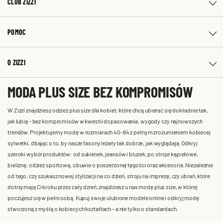
CLUB ZIZZI
POMOC
O ZIZZI
MODA PLUS SIZE BEZ KOMPROMISÓW
W Zizzi znajdziesz odzież plus size dla kobiet, które chcą ubierać się dokładnie tak,
jak lubią – bez kompromisów w kwestii dopasowania, wygody czy najnowszych
trendów. Projektujemy modę w rozmiarach 40-64 z pełnym zrozumieniem kobiecej
sylwetki, dbając o to, by nasze fasony leżały tak dobrze, jak wyglądają. Odkryj
szeroki wybór produktów: od sukienek, jeansów i bluzek, po stroje kąpielowe,
bieliznę, odzież sportową, obuwie o poszerzonej tęgości oraz akcesoria. Niezależnie
od tego, czy szukasz nowej stylizacji na co dzień, stroju na imprezę, czy ubrań, które
dotrzymają Ci kroku przez cały dzień, znajdziesz u nas modę plus size, w której
poczujesz się w pełni sobą. Kupuj swoje ulubione modele online i odkryj modę
stworzoną z myślą o kobiecych kształtach – a nie tylko o standardach.