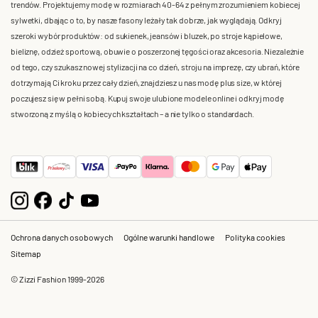
trendów. Projektujemy modę w rozmiarach 40-64 z pełnym zrozumieniem kobiecej
sylwetki, dbając o to, by nasze fasony leżały tak dobrze, jak wyglądają. Odkryj
szeroki wybór produktów: od sukienek, jeansów i bluzek, po stroje kąpielowe,
bieliznę, odzież sportową, obuwie o poszerzonej tęgości oraz akcesoria. Niezależnie
od tego, czy szukasz nowej stylizacji na co dzień, stroju na imprezę, czy ubrań, które
dotrzymają Ci kroku przez cały dzień, znajdziesz u nas modę plus size, w której
poczujesz się w pełni sobą. Kupuj swoje ulubione modele online i odkryj modę
stworzoną z myślą o kobiecych kształtach – a nie tylko o standardach.
Ochrona danych osobowych
Ogólne warunki handlowe
Polityka cookies
Sitemap
© Zizzi Fashion 1999-2026