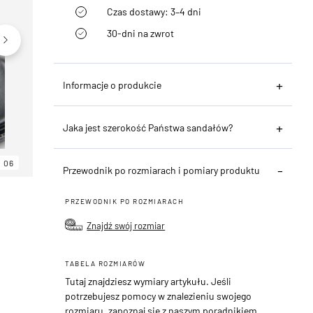
Czas dostawy: 3–4 dni
30-dni na zwrot
Informacje o produkcie
Jaka jest szerokość Państwa sandałów?
06
06
06
Przewodnik po rozmiarach i pomiary produktu
PRZEWODNIK PO ROZMIARACH
Znajdź swój rozmiar
TABELA ROZMIARÓW
Tutaj znajdziesz wymiary artykułu. Jeśli
potrzebujesz pomocy w znalezieniu swojego
rozmiaru, zapoznaj się z naszym poradnikiem