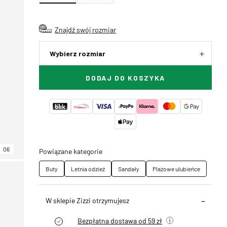
Znajdź swój rozmiar
Wybierz rozmiar
DODAJ DO KOSZYKA
06
Powiązane kategorie
Buty
Letnia odzież
Sandały
Plażowe ulubieńce
W sklepie Zizzi otrzymujesz
Bezpłatna dostawa od 59 zł