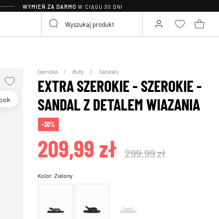
WYMIEŃ ZA DARMO
W CIĄGU 30 DNI
Damska
Buty
Sandały
EXTRA SZEROKIE - SZEROKIE -
Look
SANDAL Z DETALEM WIAZANIA
-30%
209,99 zł
299,99 zł
Kolor:
Zielony