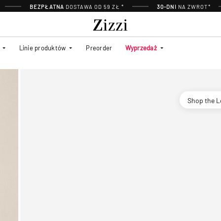
BEZPŁATNA
DOSTAWA OD 59 ZŁ *
30-DNI
NA ZWROT*
Linie produktów
Preorder
Wyprzedaż
Shop the 