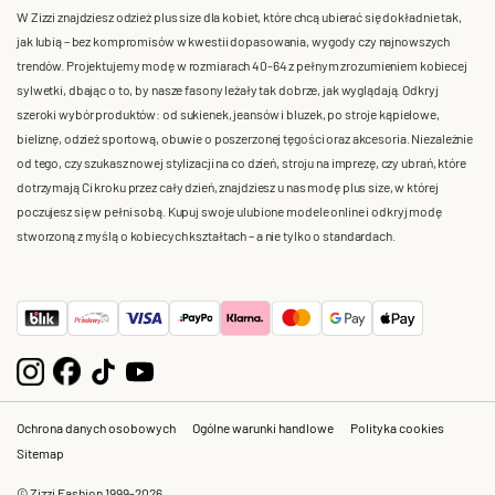
W Zizzi znajdziesz odzież plus size dla kobiet, które chcą ubierać się dokładnie tak,
jak lubią – bez kompromisów w kwestii dopasowania, wygody czy najnowszych
trendów. Projektujemy modę w rozmiarach 40-64 z pełnym zrozumieniem kobiecej
sylwetki, dbając o to, by nasze fasony leżały tak dobrze, jak wyglądają. Odkryj
szeroki wybór produktów: od sukienek, jeansów i bluzek, po stroje kąpielowe,
bieliznę, odzież sportową, obuwie o poszerzonej tęgości oraz akcesoria. Niezależnie
od tego, czy szukasz nowej stylizacji na co dzień, stroju na imprezę, czy ubrań, które
dotrzymają Ci kroku przez cały dzień, znajdziesz u nas modę plus size, w której
poczujesz się w pełni sobą. Kupuj swoje ulubione modele online i odkryj modę
stworzoną z myślą o kobiecych kształtach – a nie tylko o standardach.
Ochrona danych osobowych
Ogólne warunki handlowe
Polityka cookies
Sitemap
© Zizzi Fashion 1999-2026