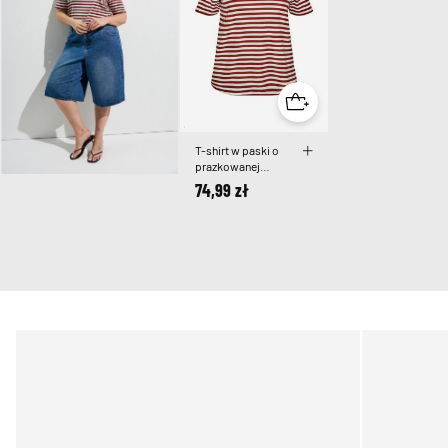
T-shirt w paski o
prazkowanej
fakturze
74,99 zł