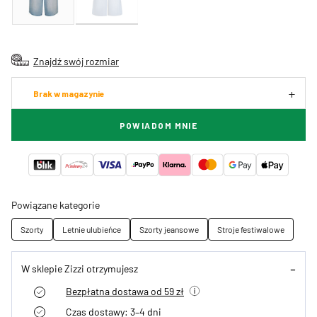
Znajdź swój rozmiar
Brak w magazynie
POWIADOM MNIE
Powiązane kategorie
Szorty
Letnie ulubieńce
Szorty jeansowe
Stroje festiwalowe
W sklepie Zizzi otrzymujesz
Bezpłatna dostawa od 59 zł
Czas dostawy: 3–4 dni